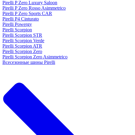
Pirelli P Zero Luxury Saloon
Pirelli P Zero Rosso Asimmetrico
Pirelli P Zero Sports CAR
Pirelli P4 Cinturato
Pirelli Powergy
Pirelli Scorpion
Pirelli Scorpion STR
Pirelli Scorpion Verde
Pirelli Scorpion ATR
Pirelli Scorpion Zero
Pirelli Scorpion Zero Asimmetrico
Всесезонные шины Pirelli