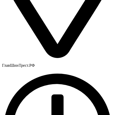
ГлавШинТрест.РФ