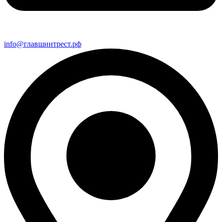
info@главшинтрест.рф