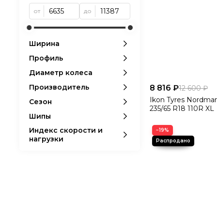
зимних условиях
от
до
Уверенное сце
безопасного во
Ширина
Сопротивлени
Профиль
Долговечность
Диаметр колеса
интенсивной эк
Производитель
8 816 ₽
12 600 ₽
Ikon Tyres Nordma
Сезон
235/65 R18 110R XL
Доступные ти
Шипы
Индекс скорости и
215/65 R16
−19%
нагрузки
225/60 R17
235/60 R18
235/55 R19
(Точный список