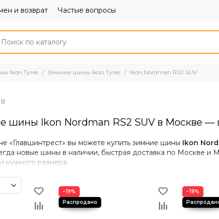
ен и возврат
Частые вопросы
ы Ikon Tyres
Зимние шины Ikon Tyres
Ikon Nordman RS2 SUV
е шины Ikon Nordman RS2 SUV в Москве — ц
не «Главшинтрест» вы можете купить зимние шины
Ikon Nor
егда новые шины в наличии, быстрая доставка по Москве и 
м нужного размера.
 Ikon Nordman RS2 SUV
−19%
−19%
ля SUV и кроссоверов
— усиленная конструкция обеспечива