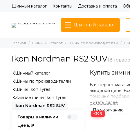
Шинный каталог
Контакты
Доставка и оплата
Обм
Шинный каталог
Главная
Шинный каталог
Шины по производителям
Шин
Ikon Nordman RS2 SUV
Купить зимни
Шинный каталог
Шины по производителям
В интернет-магази
Шины Ikon Tyres
выгодной цене. Вс
помощь с подборо
Зимние шины Ikon Tyres
Ikon Nordman RS2 SUV
Преимущества
−30%
Товары в наличии
Цена, ₽
Разработаны д