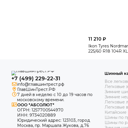
11 210 ₽
Ikon Tyres Nordma
225/60 R18 104R XL
Шинный к
+7 (499) 229-22-31
Все легко
info@главшинтрест.рф
Легковые 
ГлавШинТрест.РФ
Зимние ши
7 дней в неделю с 10 до 19 часов по
Зимние не
московскому времени.
Легковые 
ООО "АБСОЛЮТ"
Легковые 
ОГРН:
1257700544970
Китайские
ИНН:
9734020889
Шины по п
Юридический адрес:
123103
,
город
Шины по р
Москва
, пр. Маршала Жукова, д.76
Зимние ши