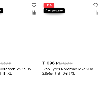
 шины для вашего автомобиля, расскажем о наличии,
−19%
11 096 ₽
2 830 ₽
13 650 ₽
s Nordman RS2 SUV
Ikon Tyres Nordman RS2 SUV
111R XL
235/55 R18 104R XL