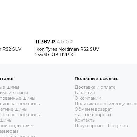
11 387 ₽
14 010 ₽
n RS2 SUV
Ikon Tyres Nordman RS2 SUV
255/60 R18 112R XL
аталог
Полезные ссылки:
вые шины
Доставка и оплата
зимние шины
Гарантия
пованные шины
О компании
шипованные шины
Политика конфиденциальн
летние шины
Обмен и возврат
всесезонные шины
Частые вопросы
 шины
Контакты
роизводителям
IT аутсорсинг: ittarget.ru
азмерам
ны по размерам