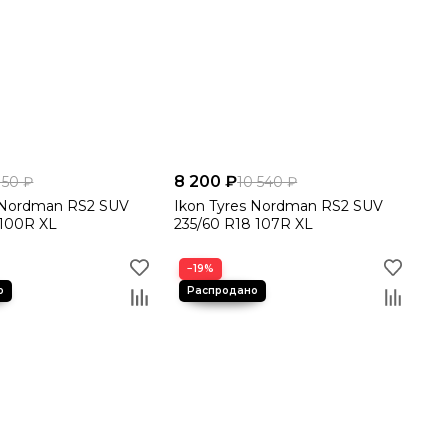
ок протектора и развитая система ламелей для
фективно отводят воду и слякоть;
ый каркас гарантируют долгий срок службы даже при
8 200 ₽
150 ₽
10 540 ₽
s Nordman RS2 SUV
Ikon Tyres Nordman RS2 SUV
 100R XL
235/60 R18 107R XL
−19%
ера)