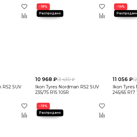
и консультантами — поможем подобрать оптимальные зимние
каза!
−18%
−14%
10 968 ₽
11 056 ₽
13 430 ₽
1
n RS2 SUV
Ikon Tyres Nordman RS2 SUV
Ikon Tyre
235/75 R15 105R
245/65 R17 
−19%