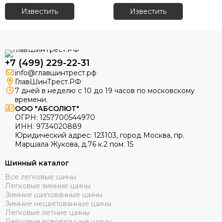
Известить
Известить
+7 (499) 229-22-31
info@главшинтрест.рф
ГлавШинТрест.РФ
7 дней в неделю с 10 до 19 часов по московскому
времени.
ООО "АБСОЛЮТ"
ОГРН:
1257700544970
ИНН:
9734020889
Юридический адрес:
123103
,
город Москва
, пр.
Маршала Жукова, д.76 к.2 пом. 15
Шинный каталог
Все легковые шины
Легковые зимние шины
Зимние шипованные шины
Зимние нешипованные шины
Легковые летние шины
Легковые всесезонные шины