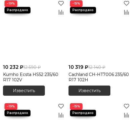
−19%
−15%
10 232 ₽
10 319 ₽
12 590 ₽
12 140 ₽
Kumho Ecsta HS52 235/60
Cachland CH-HT7006 235/60
R17 102V
R17 102H
Известить
Известить
−19%
−15%