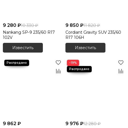
9 280 ₽
9 850 ₽
10 330 ₽
11 820 ₽
Nankang SP-9 235/60 R17
Cordiant Gravity SUV 235/60
102V
R17 106H
Известить
Известить
−19%
9 862 ₽
9 976 ₽
12 280 ₽