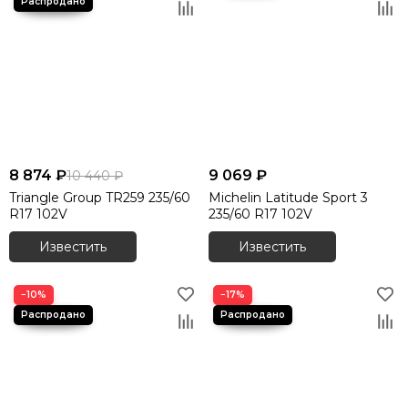
8 874 ₽
9 069 ₽
10 440 ₽
Triangle Group TR259 235/60
Michelin Latitude Sport 3
R17 102V
235/60 R17 102V
Известить
Известить
−10%
−17%