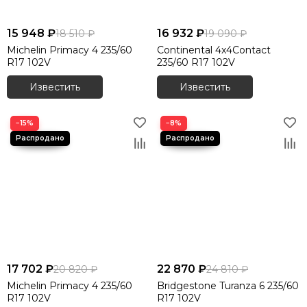
15 948 ₽
16 932 ₽
18 510 ₽
19 090 ₽
Michelin Primacy 4 235/60
Continental 4x4Contact
R17 102V
235/60 R17 102V
Известить
Известить
−15%
−8%
17 702 ₽
22 870 ₽
20 820 ₽
24 810 ₽
Michelin Primacy 4 235/60
Bridgestone Turanza 6 235/60
R17 102V
R17 102V