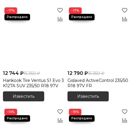
−17%
−17%
12 744 ₽
12 790 ₽
15 350 ₽
15 350 ₽
Hankook Tire Ventus S1 Evo 3
Gislaved ActiveControl 235/50
K127A SUV 235/50 R18 97V
R18 97V FR
Известить
Известить
−14%
−15%