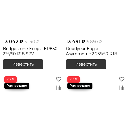
13 042 ₽
13 491 ₽
15 140 ₽
15 850 ₽
Bridgestone Ecopia EP850
Goodyear Eagle F1
235/50 R18 97V
Asymmetric 2 235/50 R18
101W XL
Известить
Известить
−17%
−16%