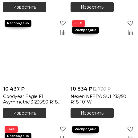
Известить
Известить
−15%
10 437 ₽
10 834 ₽
12 730 ₽
Goodyear Eagle F1
Nexen NFERA SU1 235/50
Asymmetric 3 235/50 R18
R18 101W
101Y XL
Известить
Известить
−14%