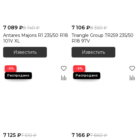
7 089 ₽
7 106 ₽
8 140 ₽
8 360 ₽
Antares Majoris R1 235/50 R18
Triangle Group TR259 235/50
101V XL
R18 97V
Известить
Известить
−5%
−9%
7 125 ₽
7 166 ₽
7 510 ₽
7 860 ₽