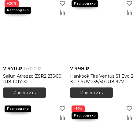
−20%
7 970 ₽
7 998 ₽
10 020 ₽
Sailun Atrezzo ZSR2 235/50
Hankook Tire Ventus S1 Evo 2
R18 101Y XL
K117 SUV 235/50 R18 97V
Известить
Известить
−14%