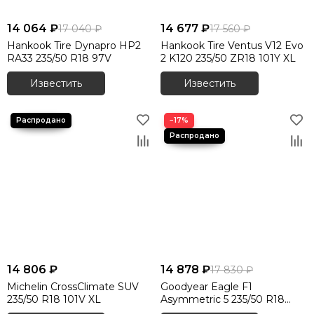
14 064 ₽
14 677 ₽
17 040 ₽
17 560 ₽
Hankook Tire Dynapro HP2
Hankook Tire Ventus V12 Evo
RA33 235/50 R18 97V
2 K120 235/50 ZR18 101Y XL
Известить
Известить
−17%
14 806 ₽
14 878 ₽
17 830 ₽
Michelin CrossClimate SUV
Goodyear Eagle F1
235/50 R18 101V XL
Asymmetric 5 235/50 R18
101Y XL