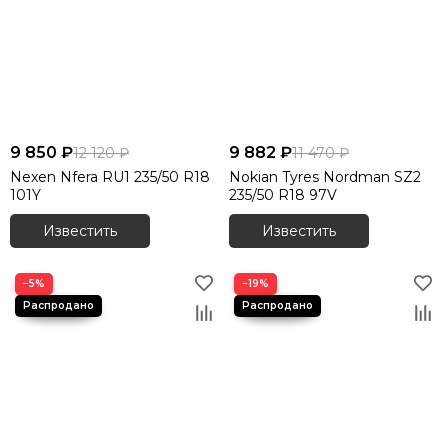
9 850 ₽
9 882 ₽
12 120 ₽
11 470 ₽
Nexen Nfera RU1 235/50 R18
Nokian Tyres Nordman SZ2
101Y
235/50 R18 97V
Известить
Известить
−5%
−19%