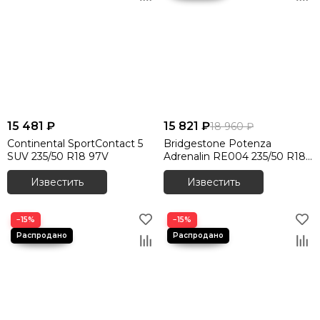
15 481 ₽
15 821 ₽
18 960 ₽
Continental SportContact 5
Bridgestone Potenza
SUV 235/50 R18 97V
Adrenalin RE004 235/50 R18
101W XL
Известить
Известить
−15%
−15%