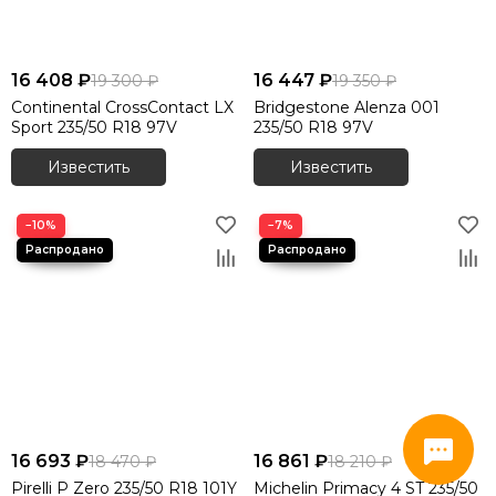
16 408 ₽
16 447 ₽
19 300 ₽
19 350 ₽
Continental CrossContact LX
Bridgestone Alenza 001
Sport 235/50 R18 97V
235/50 R18 97V
Известить
Известить
−10%
−7%
16 693 ₽
16 861 ₽
18 470 ₽
18 210 ₽
Pirelli P Zero 235/50 R18 101Y
Michelin Primacy 4 ST 235/50