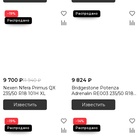
−19%
9 700 ₽
9 824 ₽
11 940 ₽
Nexen Nfera Primus QX
Bridgestone Potenza
235/50 R18 101H XL
Adrenalin RE003 235/50 R18
101W XL
Известить
Известить
−19%
−14%