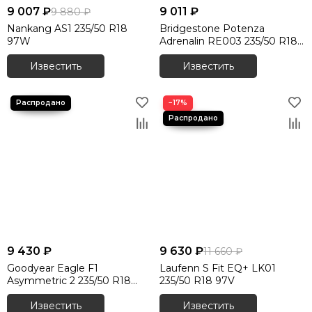
9 007 ₽
9 011 ₽
9 880 ₽
Nankang AS1 235/50 R18
Bridgestone Potenza
97W
Adrenalin RE003 235/50 R18
101W XL
Известить
Известить
−17%
9 430 ₽
9 630 ₽
11 660 ₽
Goodyear Eagle F1
Laufenn S Fit EQ+ LK01
Asymmetric 2 235/50 R18
235/50 R18 97V
97V
Известить
Известить