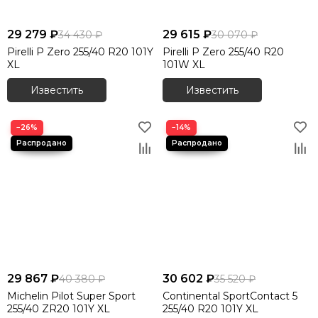
29 279 ₽
29 615 ₽
34 430 ₽
30 070 ₽
Pirelli P Zero 255/40 R20 101Y
Pirelli P Zero 255/40 R20
XL
101W XL
Известить
Известить
−26%
−14%
29 867 ₽
30 602 ₽
40 380 ₽
35 520 ₽
Michelin Pilot Super Sport
Continental SportContact 5
255/40 ZR20 101Y XL
255/40 R20 101Y XL