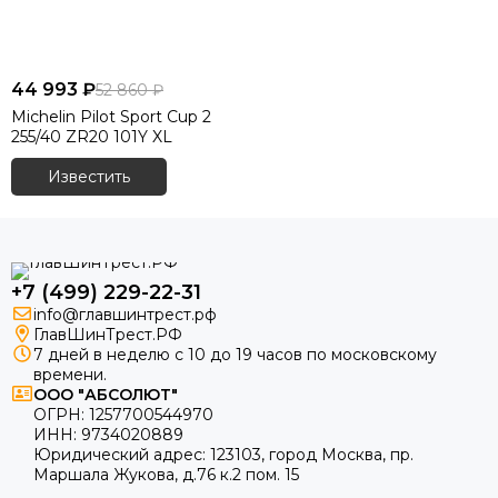
44 993 ₽
52 860 ₽
Michelin Pilot Sport Cup 2
255/40 ZR20 101Y XL
Известить
+7 (499) 229-22-31
info@главшинтрест.рф
ГлавШинТрест.РФ
7 дней в неделю с 10 до 19 часов по московскому
времени.
ООО "АБСОЛЮТ"
ОГРН:
1257700544970
ИНН:
9734020889
Юридический адрес:
123103
,
город Москва
, пр.
Маршала Жукова, д.76 к.2 пом. 15