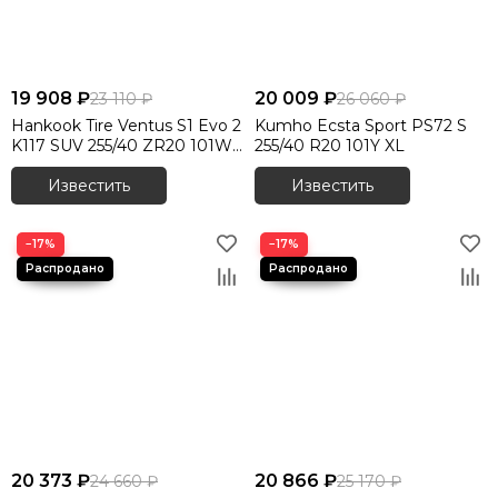
19 908 ₽
20 009 ₽
23 110 ₽
26 060 ₽
Hankook Tire Ventus S1 Evo 2
Kumho Ecsta Sport PS72 S
K117 SUV 255/40 ZR20 101W
255/40 R20 101Y XL
XL
Известить
Известить
−17%
−17%
20 373 ₽
20 866 ₽
24 660 ₽
25 170 ₽