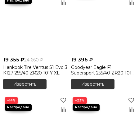
19 355 ₽
19 396 ₽
24 660 ₽
Hankook Tire Ventus S1 Evo 3
Goodyear Eagle F1
K127 255/40 ZR20 101Y XL
Supersport 255/40 ZR20 101Y
XL
Известить
Известить
−14%
−23%