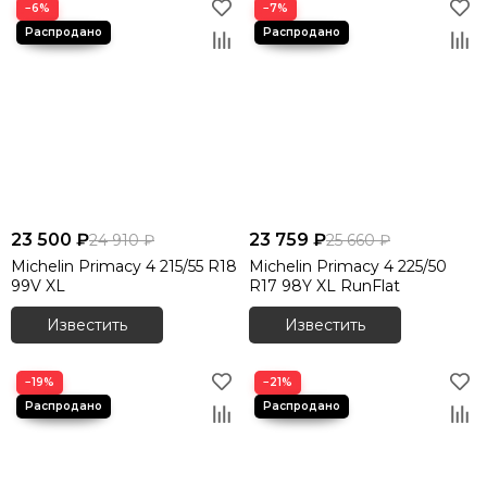
−6%
−7%
23 500 ₽
23 759 ₽
24 910 ₽
25 660 ₽
Michelin Primacy 4 215/55 R18
Michelin Primacy 4 225/50
99V XL
R17 98Y XL RunFlat
Известить
Известить
−19%
−21%