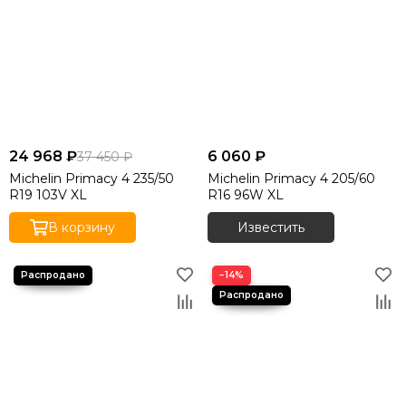
Шины Evergreen
Шины Roadcruza
Шины Unigrip
Шины Wanda
Шины Royal Black
Шины General Tire
Шины Cachland
Шины Minerva
24 968 ₽
6 060 ₽
37 450 ₽
Шины Firestone
Michelin Primacy 4 235/50
Michelin Primacy 4 205/60
R19 103V XL
R16 96W XL
Шины Nokian Tyres
В корзину
Известить
−14%