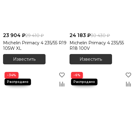
23 904 ₽
24 183 ₽
29 410 ₽
30 430 ₽
Michelin Primacy 4 235/55 R19
Michelin Primacy 4 235/55
105W XL
R18 100V
Известить
Известить
−34%
−6%