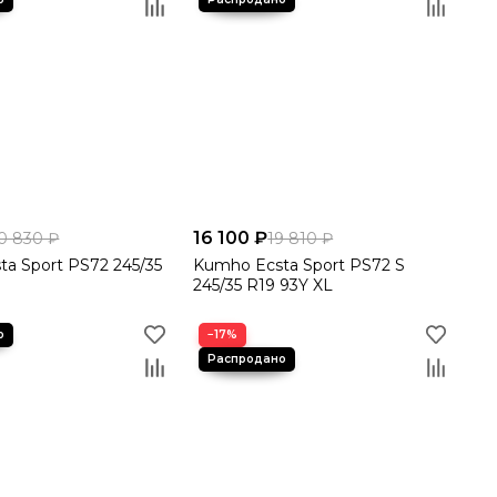
16 100 ₽
0 830 ₽
19 810 ₽
a Sport PS72 245/35
Kumho Ecsta Sport PS72 S
245/35 R19 93Y XL
−17%