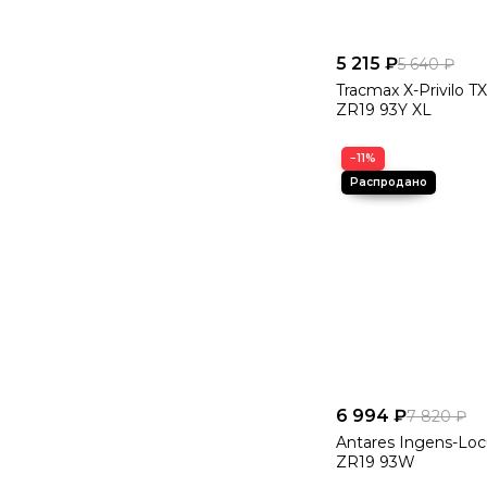
5 215 ₽
5 640 ₽
Tracmax X-Privilo T
ZR19 93Y XL
−11%
6 994 ₽
7 820 ₽
Antares Ingens-Loc
ZR19 93W