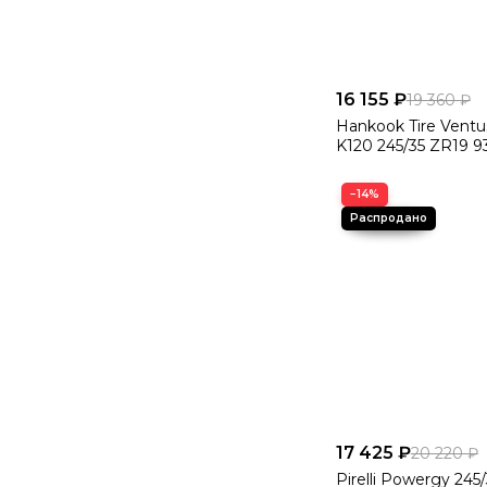
16 155 ₽
19 360 ₽
Hankook Tire Ventu
K120 245/35 ZR19 9
−14%
17 425 ₽
20 220 ₽
Pirelli Powergy 245