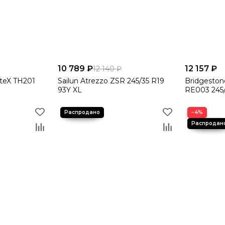
10 789 ₽
12 157 ₽
12 140 ₽
rteX TH201
Sailun Atrezzo ZSR 245/35 R19
Bridgeston
93Y XL
RE003 245
−4%