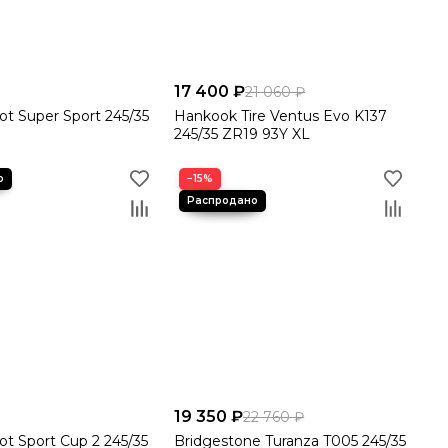
17 400 ₽
21 060 ₽
lot Super Sport 245/35
Hankook Tire Ventus Evo K137
245/35 ZR19 93Y XL
−15%
19 350 ₽
22 760 ₽
lot Sport Cup 2 245/35
Bridgestone Turanza T005 245/35