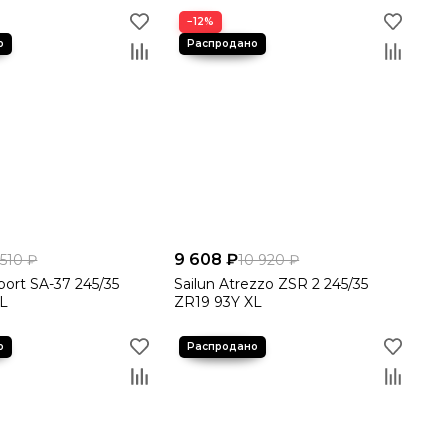
−12%
9 608 ₽
 510 ₽
10 920 ₽
port SA-37 245/35
Sailun Atrezzo ZSR 2 245/35
XL
ZR19 93Y XL