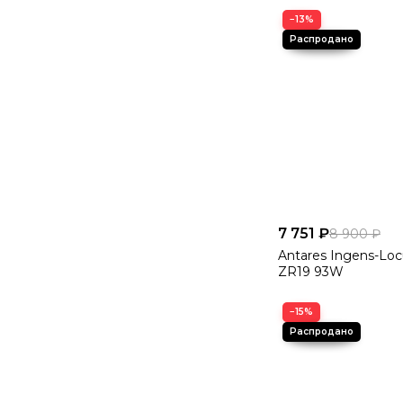
−13%
7 751 ₽
8 900 ₽
Antares Ingens-Loc
ZR19 93W
−15%