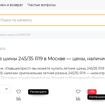
ен и возврат
Частые вопросы
тние шины 245/35 R19
е шины 245/35 R19 в Москве — цены, наличи
не «Главшинтрест» вы можете купить летние шины 245/35 R1
 В наличии оригинальная летняя резина 245/35 R19 — низкопр
. Доставка осуществляется по Москве и Московской области
е компании.
 летних шин 245/35 R19
−7%
епление при быстрой и активной езде