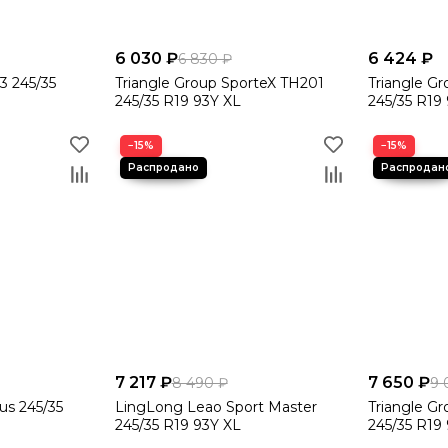
6 030 ₽
6 424 ₽
6 830 ₽
X3 245/35
Triangle Group SporteX TH201
Triangle G
245/35 R19 93Y XL
245/35 R19
−15%
−15%
7 217 ₽
7 650 ₽
8 490 ₽
9 
us 245/35
LingLong Leao Sport Master
Triangle G
245/35 R19 93Y XL
245/35 R19