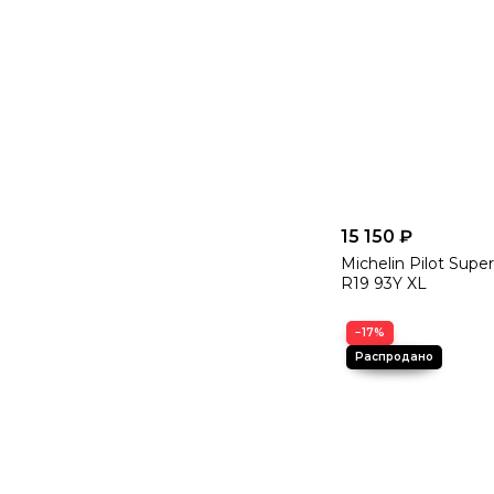
15 150 ₽
Michelin Pilot Super
R19 93Y XL
−17%