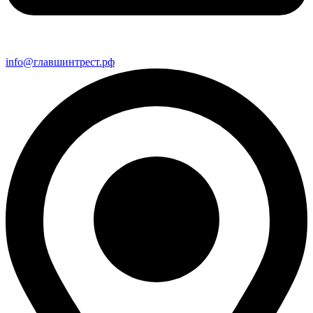
info@главшинтрест.рф