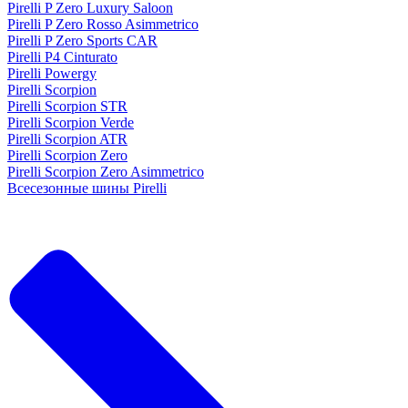
Pirelli P Zero Luxury Saloon
Pirelli P Zero Rosso Asimmetrico
Pirelli P Zero Sports CAR
Pirelli P4 Cinturato
Pirelli Powergy
Pirelli Scorpion
Pirelli Scorpion STR
Pirelli Scorpion Verde
Pirelli Scorpion ATR
Pirelli Scorpion Zero
Pirelli Scorpion Zero Asimmetrico
Всесезонные шины Pirelli