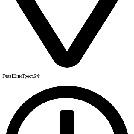
ГлавШинТрест.РФ