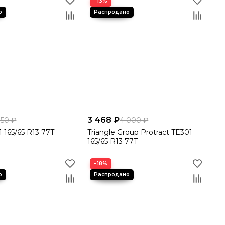
−13%
3 468 ₽
750 ₽
4 000 ₽
 165/65 R13 77T
Triangle Group Protract TE301
165/65 R13 77T
−18%