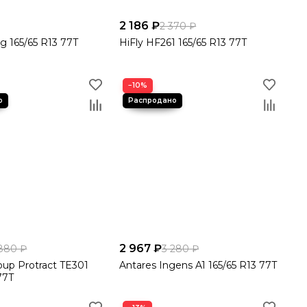
2 186 ₽
2 370 ₽
ng 165/65 R13 77T
HiFly HF261 165/65 R13 77T
−10%
2 967 ₽
880 ₽
3 280 ₽
oup Protract TE301
Antares Ingens A1 165/65 R13 77T
77T