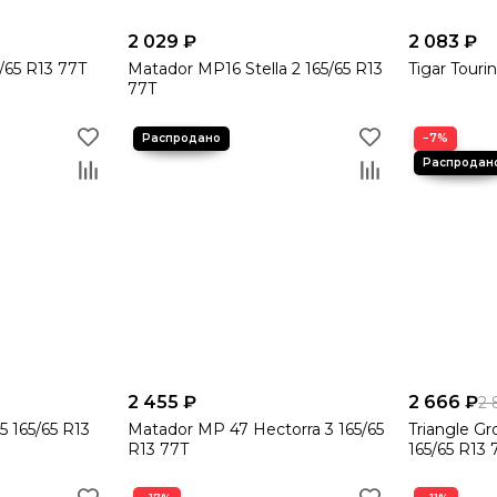
2 029 ₽
2 083 ₽
/65 R13 77T
Matador MP16 Stella 2 165/65 R13
Tigar Touri
77T
−7%
2 455 ₽
2 666 ₽
2 
5 165/65 R13
Matador MP 47 Hectorra 3 165/65
Triangle Gr
R13 77T
165/65 R13 