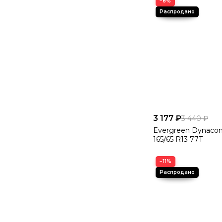
−8%
3 177 ₽
3 440 ₽
Evergreen Dynaco
165/65 R13 77T
−11%