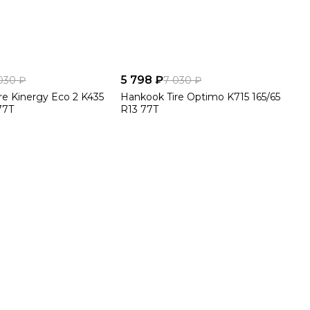
5 798 ₽
030 ₽
7 030 ₽
re Kinergy Eco 2 K435
Hankook Tire Optimo K715 165/65
77T
R13 77T