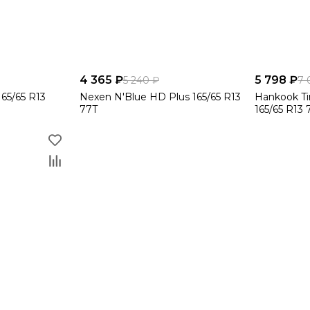
4 365 ₽
5 798 ₽
5 240 ₽
7 
165/65 R13
Nexen N'Blue HD Plus 165/65 R13
Hankook Ti
77T
165/65 R13 