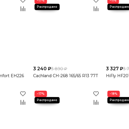
−17%
−11%
3 240 ₽
3 327 ₽
3 890 ₽
3 
mfort EH226
Cachland CH-268 165/65 R13 77T
HiFly HF201
−17%
−18%