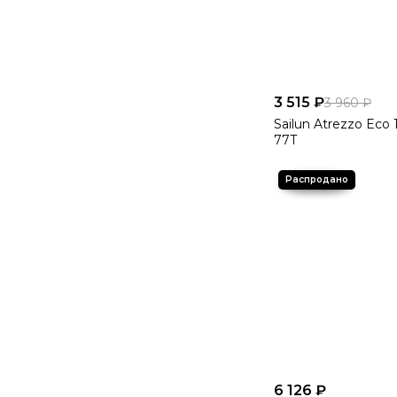
3 515 ₽
3 960 ₽
Sailun Atrezzo Eco 
77T
6 126 ₽