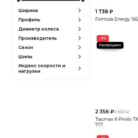
Ширина
1 738 ₽
Formula Energy 165
Профиль
Диаметр колеса
Производитель
−8%
Сезон
Шипы
Индекс скорости и
нагрузки
2 356 ₽
2 550 ₽
Tracmax X-Privilo TX
77T