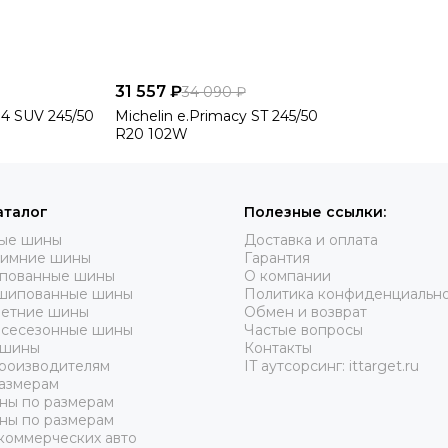
31 557 ₽
34 090 ₽
t 4 SUV 245/50
Michelin e.Primacy ST 245/50
R20 102W
аталог
Полезные ссылки:
вые шины
Доставка и оплата
зимние шины
Гарантия
пованные шины
О компании
шипованные шины
Политика конфиденциальн
летние шины
Обмен и возврат
всесезонные шины
Частые вопросы
 шины
Контакты
роизводителям
IT аутсорсинг: ittarget.ru
азмерам
ны по размерам
ны по размерам
коммерческих авто