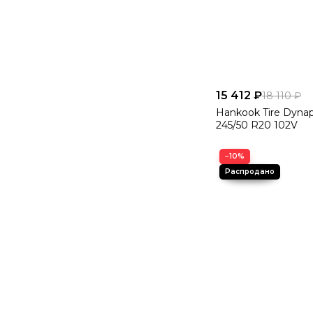
15 412 ₽
18 110 ₽
Hankook Tire Dyna
245/50 R20 102V
−10%