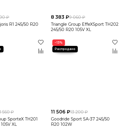
8 383 ₽
190 ₽
9 060 ₽
joris R1 245/50 R20
Triangle Group EffeXSport TH202
245/50 R20 105V XL
−13%
11 506 ₽
1 560 ₽
13 200 ₽
roup SporteX TH201
Goodride Sport SA-37 245/50
 105V XL
R20 102W