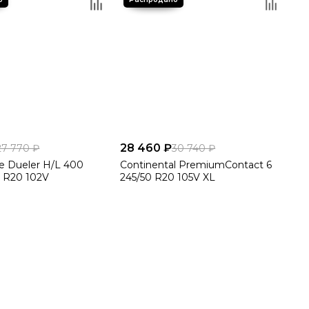
28 460 ₽
27 770 ₽
30 740 ₽
e Dueler H/L 400
Continental PremiumContact 6
 R20 102V
245/50 R20 105V XL