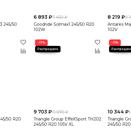
6 893 ₽
8 219 ₽
7 450 ₽
9 
X3 245/50
Goodride Solmax1 245/50 R20
Antares Ma
102W
102V
−17%
−11%
9 703 ₽
10 344 ₽
11 690 ₽
1
245/50 R20
Triangle Group EffeXSport TH202
Triangle G
245/50 R20 105V XL
245/50 R20