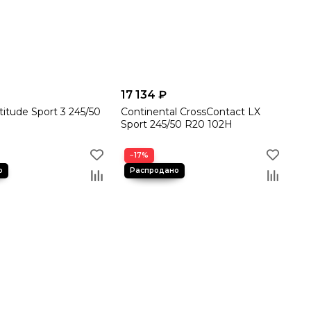
17 134 ₽
titude Sport 3 245/50
Continental CrossContact LX
Sport 245/50 R20 102H
−17%