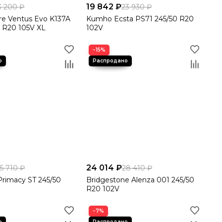
19 842 ₽
3 200 ₽
23 930 ₽
re Ventus Evo K137A
Kumho Ecsta PS71 245/50 R20
 R20 105V XL
102V
−15%
24 014 ₽
5 710 ₽
28 410 ₽
.Primacy ST 245/50
Bridgestone Alenza 001 245/50
R20 102V
−7%