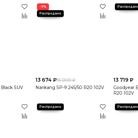
−9%
13 674 ₽
13 719 ₽
15 000 ₽
 Black SUV
Nankang SP-9 245/50 R20 102V
Goodyear E
R20 102V