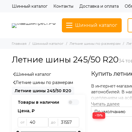
Шинный каталог
Контакты
Доставка и оплата
Обм
Шинный каталог
Главная
Шинный каталог
Летние шины по размерам
Ле
Летние шины 245/50 R20
Купить летни
Шинный каталог
Летние шины по размерам
В интернет-магази
Летние шины 245/50 R20
автомобилей. В на
сцеплением на асф
Товары в наличии
России через тран
Цена, ₽
Преимуществ
−19%
от
до
• Отличное сцепле