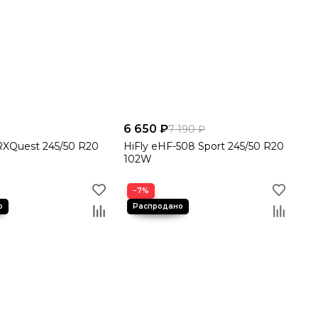
й
6 650 ₽
7 190 ₽
RXQuest 245/50 R20
HiFly eHF-508 Sport 245/50 R20
102W
−7%
ния с вами свяжется менеджер для подтверждения,
ти или отправку через транспортную компанию в любой