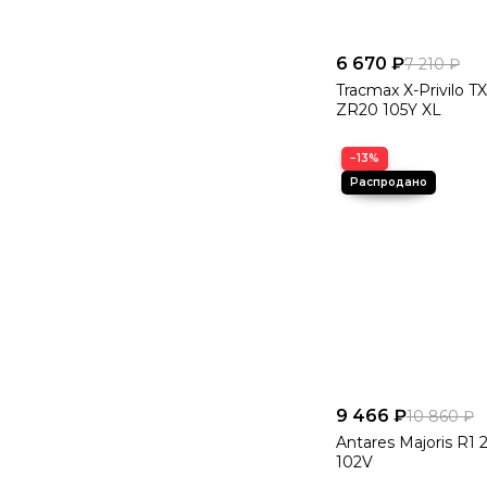
6 670 ₽
7 210 ₽
Tracmax X-Privilo T
ZR20 105Y XL
−13%
9 466 ₽
10 860 ₽
Antares Majoris R1 
102V