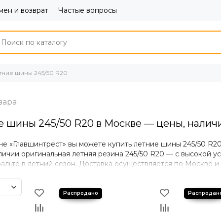
ен и возврат
Частые вопросы
тние шины 245/50 R20
е шины 245/50 R20 в Москве — цены, наличи
не «Главшинтрест» вы можете купить летние шины 245/50 R2
личии оригинальная летняя резина 245/50 R20 — с высокой 
альте в летний сезон. Доставка осуществляется по Москве и
спортные компании.
а летних шин 245/50 R20
ние с сухим и мокрым покрытием