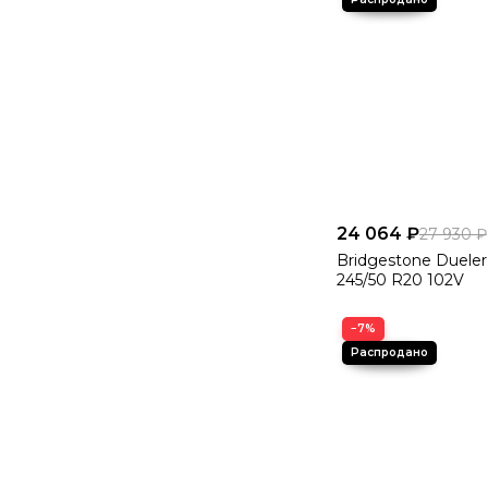
24 064 ₽
27 930 ₽
Bridgestone Dueler
245/50 R20 102V
−7%