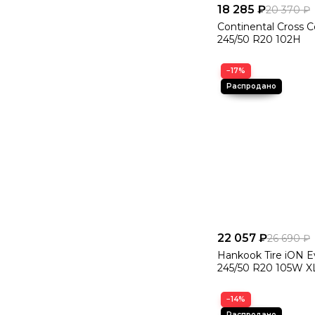
18 285 ₽
20 370 ₽
Continental Cross 
245/50 R20 102H
−17%
22 057 ₽
26 690 ₽
Hankook Tire iON 
245/50 R20 105W X
−14%