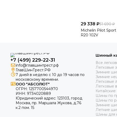
29 338 ₽
31 690 ₽
Michelin Pilot Spor
R20 102V
Шинный к
+7 (499) 229-22-31
Все легко
info@главшинтрест.рф
Легковые 
ГлавШинТрест.РФ
Зимние ши
7 дней в неделю с 10 до 19 часов по
Зимние не
московскому времени.
Легковые 
ООО "АБСОЛЮТ"
Легковые 
ОГРН:
1257700544970
Китайские
ИНН:
9734020889
Шины по п
Юридический адрес:
123103
,
город
Шины по р
Москва
, пр. Маршала Жукова, д.76
Зимние ши
к.2 пом. 15
Летние ши
Шины для 