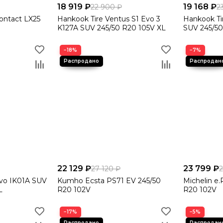
18 919 ₽
19 168 ₽
22 900 ₽
2
Contact LX25
Hankook Tire Ventus S1 Evo 3
Hankook Ti
K127A SUV 245/50 R20 105V XL
SUV 245/50
−18%
−7%
22 129 ₽
23 799 ₽
27 120 ₽
2
Evo IK01A SUV
Kumho Ecsta PS71 EV 245/50
Michelin e
L
R20 102V
R20 102V
−17%
−5%