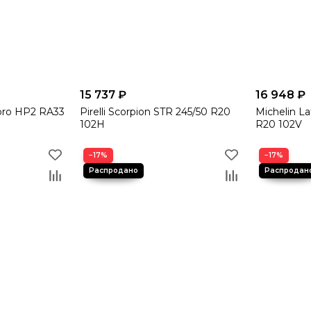
15 737 ₽
16 948 ₽
pro HP2 RA33
Pirelli Scorpion STR 245/50 R20
Michelin La
102H
R20 102V
−17%
−17%