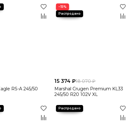
−15%
15 374 ₽
18 070 ₽
agle RS-A 245/50
Marshal Crugen Premium KL33
245/50 R20 102V XL