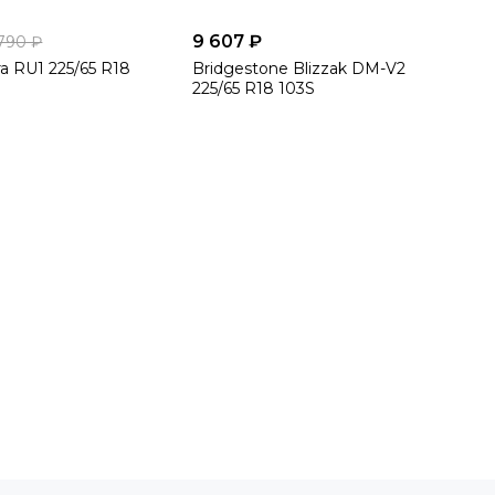
9 607 ₽
790 ₽
a RU1 225/65 R18
Bridgestone Blizzak DM-V2
225/65 R18 103S