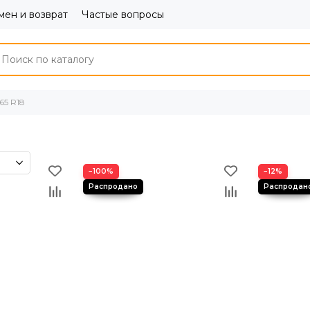
ен и возврат
Частые вопросы
65 R18
−100%
−12%