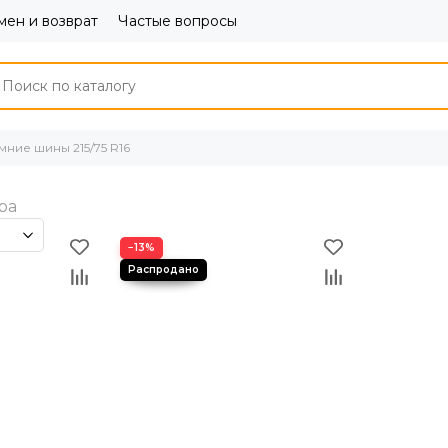
ен и возврат
Частые вопросы
мние шины 215/75 R16
−13%