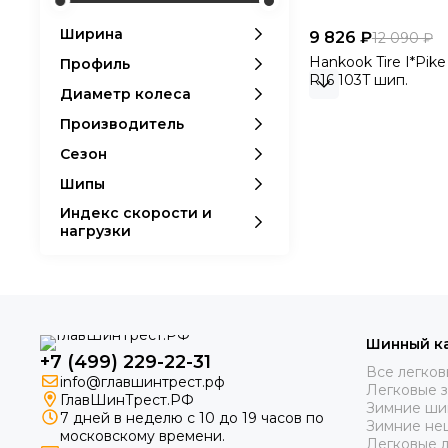
Ширина
9 826 ₽
12 090 ₽
Hankook Tire I*Pike
Профиль
R16 103T шип.
Диаметр колеса
Производитель
Сезон
Шипы
Индекс скорости и
нагрузки
Шинный к
+7 (499) 229-22-31
Все легко
info@главшинтрест.рф
Легковые 
ГлавШинТрест.РФ
Зимние ши
7 дней в неделю с 10 до 19 часов по
Зимние не
московскому времени.
Легковые 