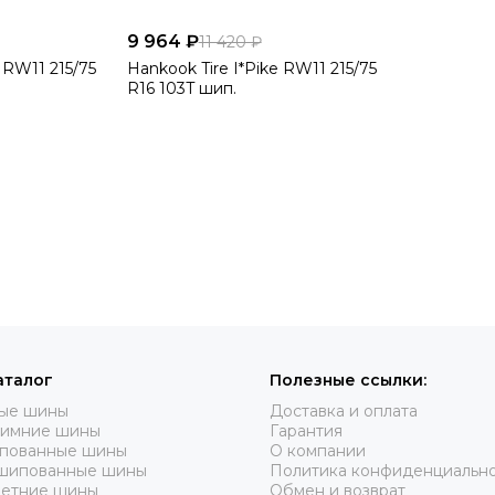
9 964 ₽
11 420 ₽
 RW11 215/75
Hankook Tire I*Pike RW11 215/75
R16 103T шип.
аталог
Полезные ссылки:
вые шины
Доставка и оплата
зимние шины
Гарантия
пованные шины
О компании
шипованные шины
Политика конфиденциальн
летние шины
Обмен и возврат