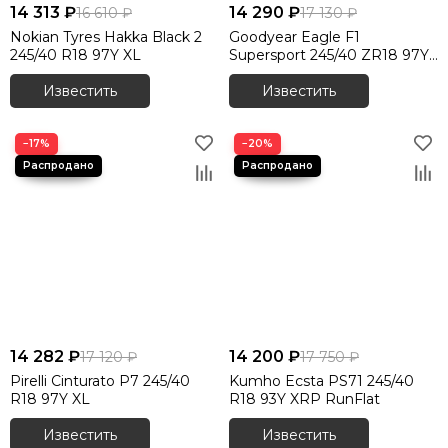
14 313 ₽
14 290 ₽
16 610 ₽
17 130 ₽
Nokian Tyres Hakka Black 2
Goodyear Eagle F1
245/40 R18 97Y XL
Supersport 245/40 ZR18 97Y
XL
Известить
Известить
−17%
−20%
14 282 ₽
14 200 ₽
17 120 ₽
17 750 ₽
Pirelli Cinturato P7 245/40
Kumho Ecsta PS71 245/40
R18 97Y XL
R18 93Y XRP RunFlat
Известить
Известить