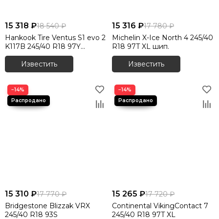
15 318 ₽
15 316 ₽
18 540 ₽
17 780 ₽
Hankook Tire Ventus S1 evo 2
Michelin X-Ice North 4 245/40
K117B 245/40 R18 97Y
R18 97T XL шип.
RunFlat
Известить
Известить
−14%
−14%
15 310 ₽
15 265 ₽
17 770 ₽
17 720 ₽
Bridgestone Blizzak VRX
Continental VikingContact 7
245/40 R18 93S
245/40 R18 97T XL