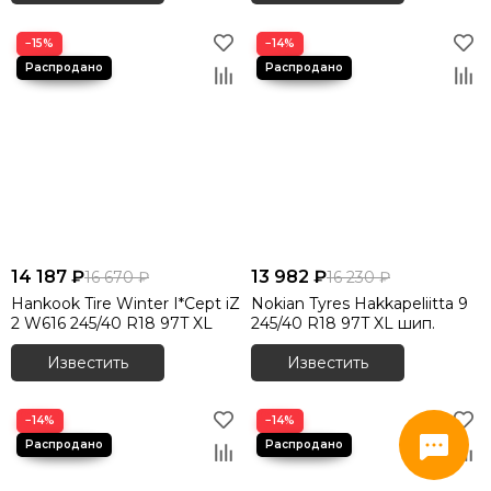
−15%
−14%
14 187 ₽
13 982 ₽
16 670 ₽
16 230 ₽
Hankook Tire Winter I*Cept iZ
Nokian Tyres Hakkapeliitta 9
2 W616 245/40 R18 97T XL
245/40 R18 97T XL шип.
Известить
Известить
−14%
−14%