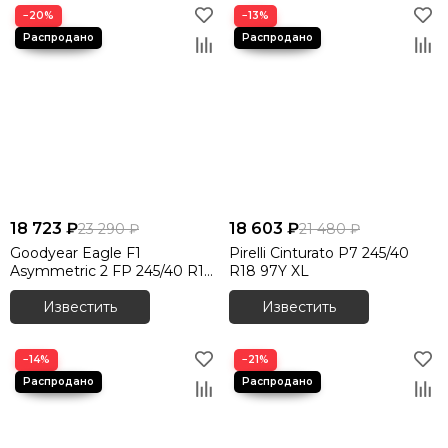
−20%
−13%
18 723 ₽
18 603 ₽
23 290 ₽
21 480 ₽
Goodyear Eagle F1
Pirelli Cinturato P7 245/40
Asymmetric 2 FP 245/40 R18
R18 97Y XL
97Y XL
Известить
Известить
−14%
−21%