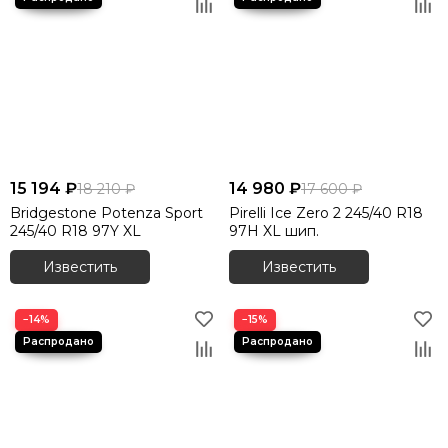
15 194 ₽
14 980 ₽
18 210 ₽
17 600 ₽
Bridgestone Potenza Sport
Pirelli Ice Zero 2 245/40 R18
245/40 R18 97Y XL
97H XL шип.
Известить
Известить
−14%
−15%