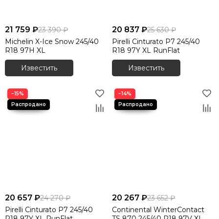
21 759 ₽
20 837 ₽
23 390 ₽
25 630 ₽
Michelin X-Ice Snow 245/40
Pirelli Cinturato P7 245/40
R18 97H XL
R18 97Y XL RunFlat
Известить
Известить
−15%
−14%
20 657 ₽
20 267 ₽
24 270 ₽
23 652 ₽
Pirelli Cinturato P7 245/40
Continental WinterContact
R18 97Y XL RunFlat
TS 870 245/40 R18 97V XL