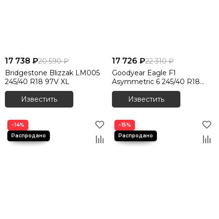
17 738 ₽
17 726 ₽
20 590 ₽
22 310 ₽
Bridgestone Blizzak LM005
Goodyear Eagle F1
245/40 R18 97V XL
Asymmetric 6 245/40 R18
97Y XL
Известить
Известить
−14%
−15%