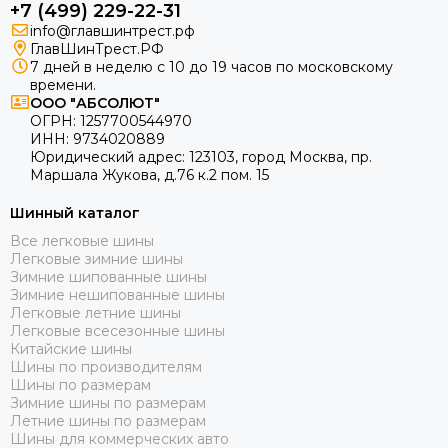
+7 (499) 229-22-31
info@главшинтрест.рф
ГлавШинТрест.РФ
7 дней в неделю с 10 до 19 часов по московскому
времени.
ООО "АБСОЛЮТ"
ОГРН:
1257700544970
ИНН:
9734020889
Юридический адрес:
123103
,
город Москва
, пр.
Маршала Жукова, д.76 к.2 пом. 15
Шинный каталог
Все легковые шины
Легковые зимние шины
Зимние шипованные шины
Зимние нешипованные шины
Легковые летние шины
Легковые всесезонные шины
Китайские шины
Шины по производителям
Шины по размерам
Зимние шины по размерам
Летние шины по размерам
Шины для коммерческих авто