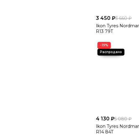
Только новые ш
Быстрая доставк
3 450 ₽
3 660 ₽
Ikon Tyres Nordman
Удобное онлайн
R13 79T
Помощь с подбо
−19%
Как купить Ik
Выберите нужны
Оформите заказ 
Получите быстр
Остались вопросы
4 130 ₽
5 080 ₽
Свяжитесь с нами 
Ikon Tyres Nordman
цене и условиях до
R14 84T