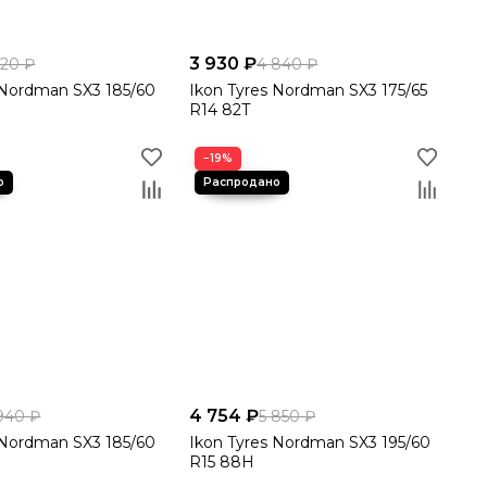
3 930 ₽
520 ₽
4 840 ₽
 Nordman SX3 185/60
Ikon Tyres Nordman SX3 175/65
R14 82T
−19%
4 754 ₽
940 ₽
5 850 ₽
шины для вашего автомобиля, расскажут о наличии,
 Nordman SX3 185/60
Ikon Tyres Nordman SX3 195/60
R15 88H