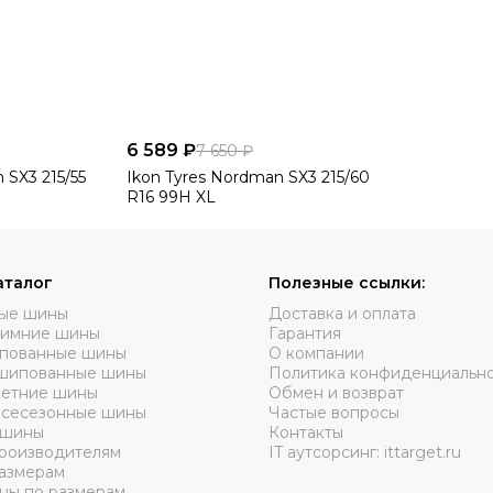
6 589 ₽
7 650 ₽
 SX3 215/55
Ikon Tyres Nordman SX3 215/60
R16 99H XL
аталог
Полезные ссылки:
вые шины
Доставка и оплата
зимние шины
Гарантия
пованные шины
О компании
шипованные шины
Политика конфиденциальн
летние шины
Обмен и возврат
всесезонные шины
Частые вопросы
 шины
Контакты
роизводителям
IT аутсорсинг: ittarget.ru
азмерам
ны по размерам