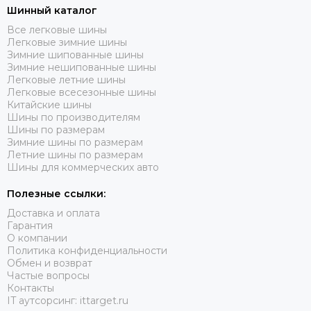
Зимние шины 285/65 R17
Шинный каталог
Зимние шины 285/70 R17
Все легковые шины
Зимние шины 285/75 R16
Легковые зимние шины
Зимние шины 295/40 R21
Зимние шипованные шины
Зимние нешипованные шины
Зимние шины 305/40 R20
Легковые летние шины
Зимние шины 315/35 R20
Легковые всесезонные шины
Зимние шины 315/35 R21
Китайские шины
Шины по производителям
Зимние шины 315/35 R22
Шины по размерам
Зимние шины 315/40 R21
Зимние шины по размерам
Летние шины по размерам
Шины для коммерческих авто
Полезные ссылки:
Доставка и оплата
Гарантия
О компании
Политика конфиденциальности
Обмен и возврат
Частые вопросы
Контакты
IT аутсорсинг: ittarget.ru