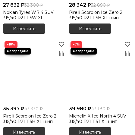
27 832 ₽
28 342 ₽
32 300 ₽
32 890 ₽
Зимние шины 245/45 R19
Nokian Tyres WR 4 SUV
Pirelli Scorpion Ice Zero 2
Зимние шины 245/45 R20
315/40 R21 115W XL
315/40 R21 115H XL шип.
Зимние шины 245/50 R18
Зимние шины 245/50 R17
Известить
Известить
Зимние шины 245/50 R19
Зимние шины 245/50 R20
−18%
−7%
Зимние шины 245/55 R19
Зимние шины 245/60 R18
Зимние шины 245/65 R17
Зимние шины 245/70 R16
Зимние шины 245/75 R16
Зимние шины 255/35 R18
Зимние шины 255/35 R19
Зимние шины 255/35 R20
Зимние шины 255/40 R19
35 397 ₽
39 980 ₽
43 330 ₽
43 180 ₽
Зимние шины 255/40 R18
Pirelli Scorpion Ice Zero 2
Michelin X-Ice North 4 SUV
Зимние шины 255/45 R18
315/40 R21 115H XL шип.
315/40 R21 115T XL шип.
Зимние шины 255/45 R19
Известить
Известить