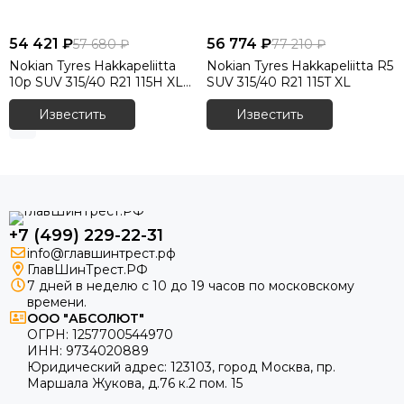
Зимние шины 275/45 R20
Зимние шины 275/45 R21
54 421 ₽
56 774 ₽
57 680 ₽
77 210 ₽
Зимние шины 275/50 R20
Nokian Tyres Hakkapeliitta
Nokian Tyres Hakkapeliitta R5
Зимние шины 275/50 R21
10p SUV 315/40 R21 115H XL
SUV 315/40 R21 115T XL
шип.
Зимние шины 275/50 R22
Известить
Известить
Зимние шины 275/55 R20
Зимние шины 275/60 R18
Зимние шины 275/60 R20
Зимние шины 275/65 R17
Зимние шины 275/65 R20
Зимние шины 275/70 R16
+7 (499) 229-22-31
info@главшинтрест.рф
Зимние шины 285/40 R22
ГлавШинТрест.РФ
Зимние шины 285/45 R19
7 дней в неделю с 10 до 19 часов по московскому
Зимние шины 285/45 R20
времени.
ООО "АБСОЛЮТ"
Зимние шины 285/45 R21
ОГРН:
1257700544970
Зимние шины 285/45 R22
ИНН:
9734020889
Зимние шины 285/50 R20
Юридический адрес:
123103
,
город Москва
, пр.
Маршала Жукова, д.76 к.2 пом. 15
Зимние шины 285/60 R18