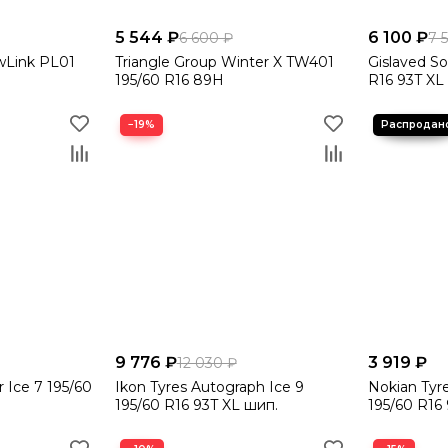
5 544 ₽
6 100 ₽
6 600 ₽
7 
wLink PL01
Triangle Group Winter X TW401
Gislaved So
195/60 R16 89H
R16 93T XL
−19%
9 776 ₽
3 919 ₽
12 030 ₽
r Ice 7 195/60
Ikon Tyres Autograph Ice 9
Nokian Tyre
195/60 R16 93T XL шип.
195/60 R16