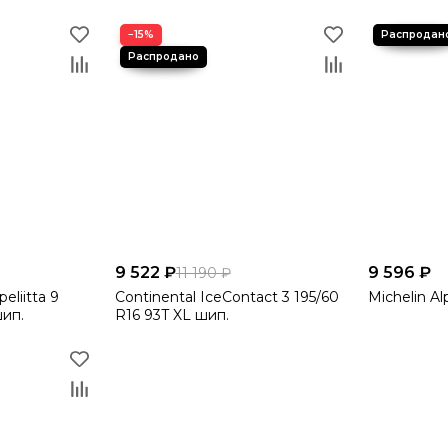
−15%
9 522 ₽
9 596 ₽
11 190 ₽
eliitta 9
Continental IceContact 3 195/60
Michelin Al
шип.
R16 93T XL шип.