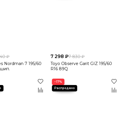
7 298 ₽
540 ₽
7 830 ₽
es Nordman 7 195/60
Toyo Observe Garit GIZ 195/60
 шип.
R16 89Q
−17%