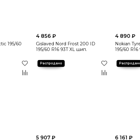
4 856 ₽
4 890 ₽
ctic 195/60
Gislaved Nord Frost 200 ID
Nokian Tyre
195/60 R16 93T XL шип.
195/60 R16
5 907 ₽
6 161 ₽