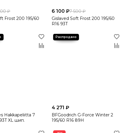
6 100 ₽
500 ₽
7 500 ₽
ft Frost 200 195/60
Gislaved Soft Frost 200 195/60
R16 93T
4 271 ₽
s Hakkapeliitta 7
BFGoodrich G-Force Winter 2
 93T XL шип.
195/60 R16 89H