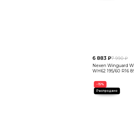
6 883 ₽
7 990 ₽
Nexen Winguard Wi
WH62 195/60 R16 8
−15%