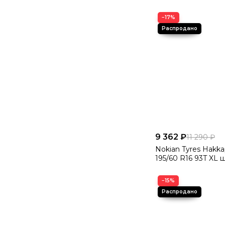
−17%
9 362 ₽
11 290 ₽
Nokian Tyres Hakkap
195/60 R16 93T XL 
−15%