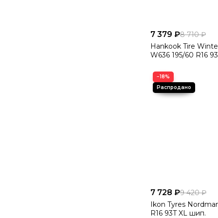
7 379 ₽
8 710 ₽
Hankook Tire Winter
W636 195/60 R16 9
−18%
7 728 ₽
9 420 ₽
Ikon Tyres Nordman
R16 93T XL шип.