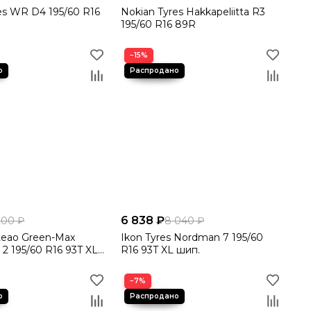
es WR D4 195/60 R16
Nokian Tyres Hakkapeliitta R3
195/60 R16 89R
−15%
6 838 ₽
200 ₽
8 040 ₽
Leao Green-Max
Ikon Tyres Nordman 7 195/60
 2 195/60 R16 93T XL
R16 93T XL шип.
−7%