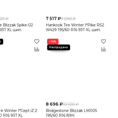
7 517 ₽
720 ₽
9 090 ₽
e Blizzak Spike-02
Hankook Tire Winter I*Pike RS2
 93T XL шип.
W429 195/60 R16 93T XL шип.
−14%
8 696 ₽
10 100 ₽
e Winter I*Cept iZ 2
Bridgestone Blizzak LM005
0 R16 93T XL
195/60 R16 89H