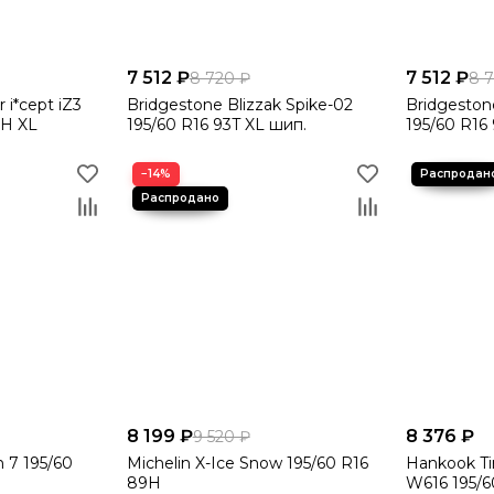
7 512 ₽
7 512 ₽
8 720 ₽
8 
 i*cept iZ3
Bridgestone Blizzak Spike-02
Bridgeston
3H XL
195/60 R16 93T XL шип.
195/60 R16
−14%
8 199 ₽
8 376 ₽
9 520 ₽
 7 195/60
Michelin X-Ice Snow 195/60 R16
Hankook Tir
89H
W616 195/6