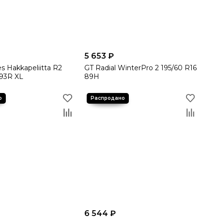
5 653 ₽
s Hakkapeliitta R2
GT Radial WinterPro 2 195/60 R16
 93R XL
89H
6 544 ₽