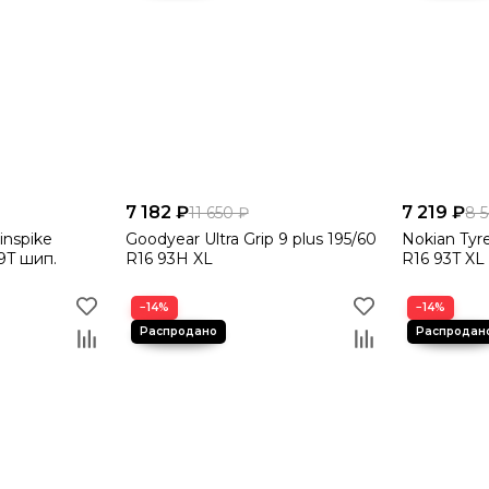
7 182 ₽
7 219 ₽
11 650 ₽
8 
nspike
Goodyear Ultra Grip 9 plus 195/60
Nokian Tyr
9T шип.
R16 93H XL
R16 93T XL
−14%
−14%