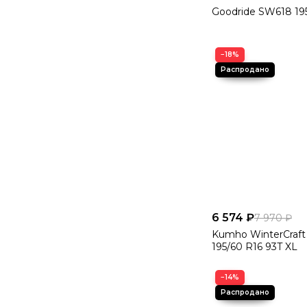
Goodride SW618 19
−18%
6 574 ₽
7 970 ₽
Kumho WinterCraft 
195/60 R16 93T XL
−14%