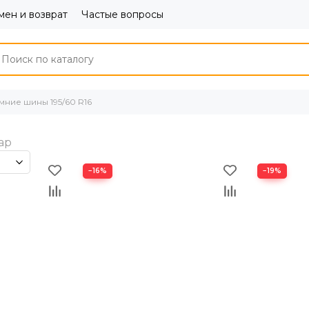
ен и возврат
Частые вопросы
мние шины 195/60 R16
−16%
−19%