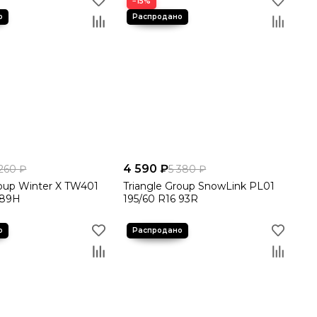
−15%
4 590 ₽
 260 ₽
5 380 ₽
roup Winter X TW401
Triangle Group SnowLink PL01
 89H
195/60 R16 93R