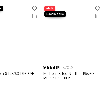
−14%
9 968 ₽
11 570 ₽
pin 6 195/60 R16 89H
Michelin X-Ice North 4 195/60
R16 93T XL шип.