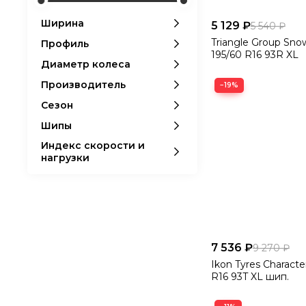
Ширина
5 129 ₽
5 540 ₽
Triangle Group Sno
Профиль
195/60 R16 93R XL
Диаметр колеса
Производитель
−19%
Сезон
Шипы
Индекс скорости и
нагрузки
7 536 ₽
9 270 ₽
Ikon Tyres Characte
R16 93T XL шип.