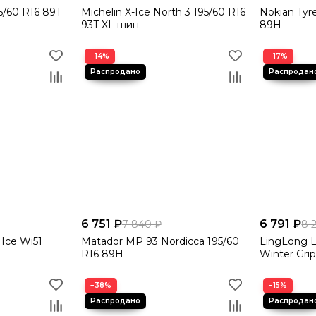
5/60 R16 89T
Michelin X-Ice North 3 195/60 R16
Nokian Tyr
93T XL шип.
89H
−14%
−17%
6 751 ₽
6 791 ₽
7 840 ₽
8 
Ice Wi51
Matador MP 93 Nordicca 195/60
LingLong 
R16 89H
Winter Grip
шип.
−38%
−15%