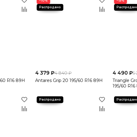
−10%
−15%
4 379 ₽
4 490 ₽
4 840 ₽
5
5/60 R16 89H
Antares Grip 20 195/60 R16 89H
Triangle G
195/60 R16