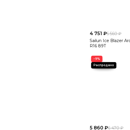
4 751 ₽
5 560 ₽
Sailun Ice Blazer Ar
R16 89T
−9%
5 860 ₽
6 470 ₽