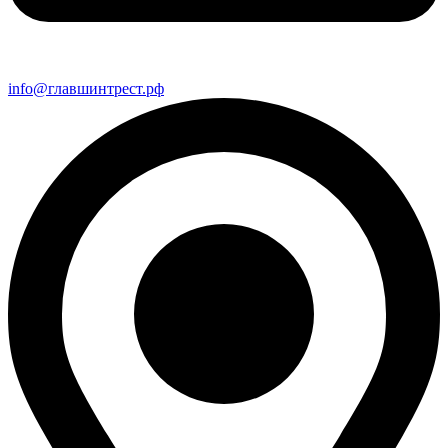
info@главшинтрест.рф