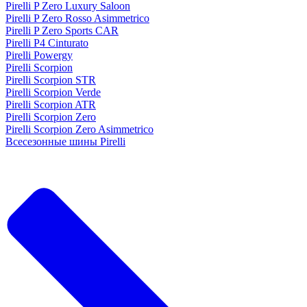
Pirelli P Zero Luxury Saloon
Pirelli P Zero Rosso Asimmetrico
Pirelli P Zero Sports CAR
Pirelli P4 Cinturato
Pirelli Powergy
Pirelli Scorpion
Pirelli Scorpion STR
Pirelli Scorpion Verde
Pirelli Scorpion ATR
Pirelli Scorpion Zero
Pirelli Scorpion Zero Asimmetrico
Всесезонные шины Pirelli