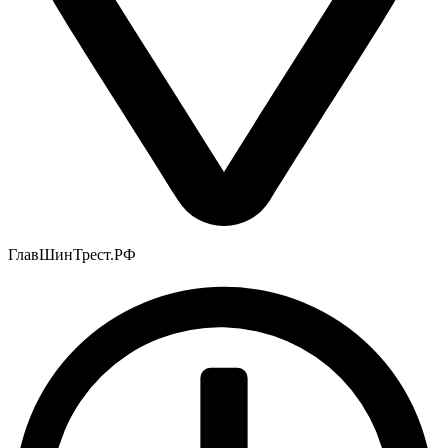
ГлавШинТрест.РФ