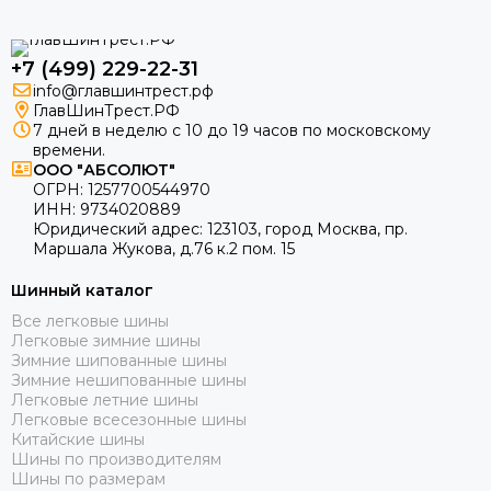
Шины Evergreen
Шины Roadcruza
Шины Unigrip
+7 (499) 229-22-31
Шины Wanda
info@главшинтрест.рф
Шины Royal Black
ГлавШинТрест.РФ
7 дней в неделю с 10 до 19 часов по московскому
Шины General Tire
времени.
Шины Cachland
ООО "АБСОЛЮТ"
Шины Minerva
ОГРН:
1257700544970
ИНН:
9734020889
Шины Firestone
Юридический адрес:
123103
,
город Москва
, пр.
Шины Nokian Tyres
Маршала Жукова, д.76 к.2 пом. 15
Шинный каталог
Все легковые шины
Легковые зимние шины
Зимние шипованные шины
Зимние нешипованные шины
Легковые летние шины
Легковые всесезонные шины
Китайские шины
Шины по производителям
Шины по размерам