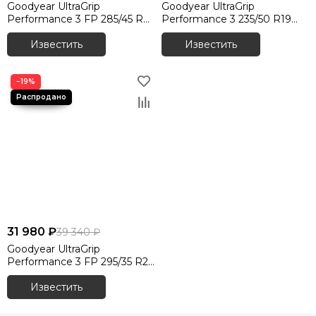
Goodyear UltraGrip
Goodyear UltraGrip
Шины Tunga
Performance 3 FP 285/45 R21
Performance 3 235/50 R19
Шины BFGoodrich
113T XL
99T XL
Известить
Известить
Шины Tracmax
Шины HiFly
Шины Sava
−19%
Шины Goodride
Шины Antares
Шины Amtel
Шины Nankang
Шины Nexen
Шины Marshal
Шины LingLong Leao
Шины Laufenn
31 980 ₽
39 340 ₽
Шины Toyo
Goodyear UltraGrip
Шины Autogreen
Performance 3 FP 295/35 R21
Шины Onyx
107V XL
Шины Kormoran
Известить
Шины Torero