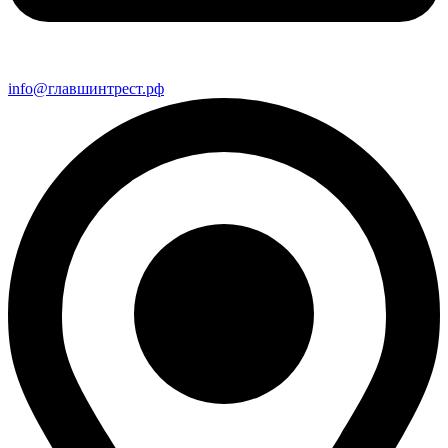
info@главшинтрест.рф