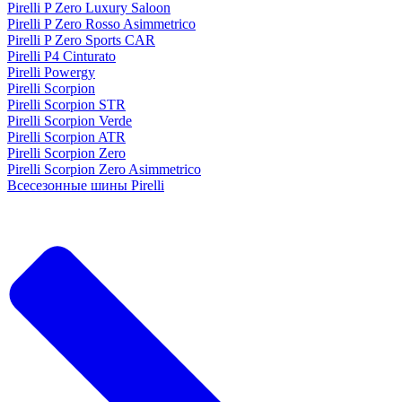
Pirelli P Zero Luxury Saloon
Pirelli P Zero Rosso Asimmetrico
Pirelli P Zero Sports CAR
Pirelli P4 Cinturato
Pirelli Powergy
Pirelli Scorpion
Pirelli Scorpion STR
Pirelli Scorpion Verde
Pirelli Scorpion ATR
Pirelli Scorpion Zero
Pirelli Scorpion Zero Asimmetrico
Всесезонные шины Pirelli