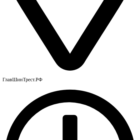
ГлавШинТрест.РФ