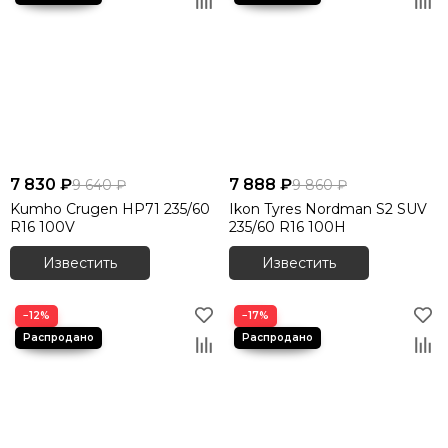
7 830 ₽
7 888 ₽
9 640 ₽
9 860 ₽
Kumho Crugen HP71 235/60
Ikon Tyres Nordman S2 SUV
R16 100V
235/60 R16 100H
Известить
Известить
−12%
−17%