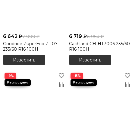
6 642 ₽
6 719 ₽
7 000 ₽
8 060 ₽
Goodride ZuperEco Z-107
Cachland CH-HT7006 235/60
235/60 R16 100H
R16 100H
Известить
Известить
−9%
−15%