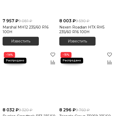
7 957 ₽
8 003 ₽
9 081 ₽
9 590 ₽
Marshal MH12 235/60 R16
Nexen Roadian HTX RH5
100H
235/60 R16 100H
Известить
Известить
−14%
−15%
8 032 ₽
8 296 ₽
9 320 ₽
9 760 ₽