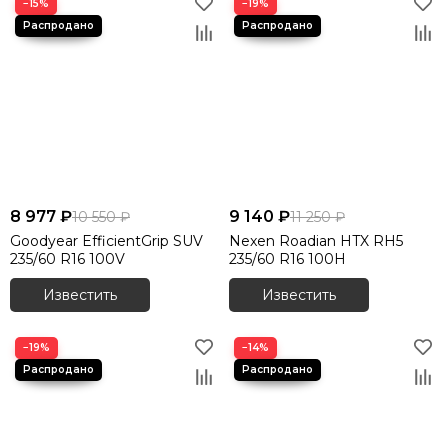
−15%
−19%
8 977 ₽
9 140 ₽
10 550 ₽
11 250 ₽
Goodyear EfficientGrip SUV
Nexen Roadian HTX RH5
235/60 R16 100V
235/60 R16 100H
Известить
Известить
−19%
−14%