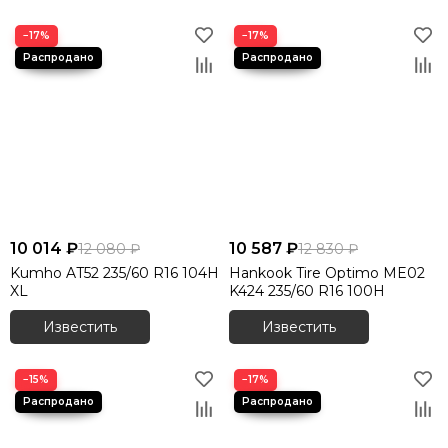
−17%
−17%
10 014 ₽
10 587 ₽
12 080 ₽
12 830 ₽
Kumho AT52 235/60 R16 104H
Hankook Tire Optimo ME02
XL
K424 235/60 R16 100H
Известить
Известить
−15%
−17%