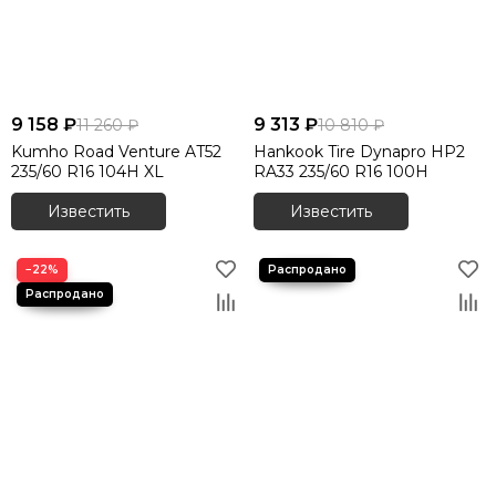
9 158 ₽
9 313 ₽
11 260 ₽
10 810 ₽
Kumho Road Venture AT52
Hankook Tire Dynapro HP2
235/60 R16 104H XL
RA33 235/60 R16 100H
Известить
Известить
−22%