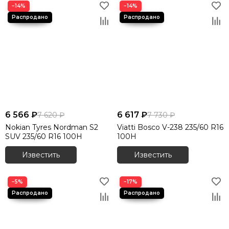
−14%
−14%
6 566 ₽
6 617 ₽
7 620 ₽
7 730 ₽
Nokian Tyres Nordman S2
Viatti Bosco V-238 235/60 R16
SUV 235/60 R16 100H
100H
Известить
Известить
−5%
−17%