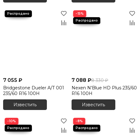
−15%
7 055 ₽
7 088 ₽
8 330 ₽
Bridgestone Dueler A/T 001
Nexen N'Blue HD Plus 235/60
235/60 R16 100H
R16 100H
Известить
Известить
−10%
−8%