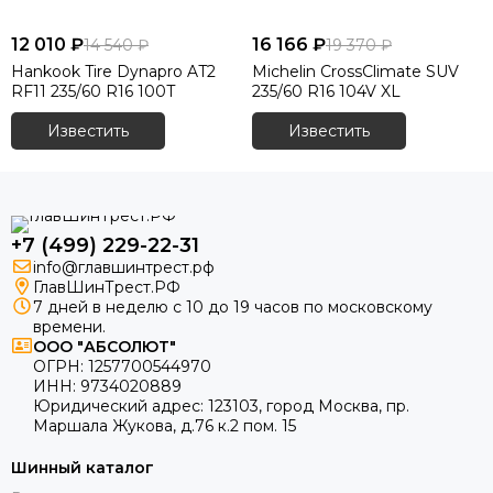
12 010 ₽
16 166 ₽
14 540 ₽
19 370 ₽
Hankook Tire Dynapro AT2
Michelin CrossClimate SUV
RF11 235/60 R16 100T
235/60 R16 104V XL
Известить
Известить
+7 (499) 229-22-31
info@главшинтрест.рф
ГлавШинТрест.РФ
7 дней в неделю с 10 до 19 часов по московскому
времени.
ООО "АБСОЛЮТ"
ОГРН:
1257700544970
ИНН:
9734020889
Юридический адрес:
123103
,
город Москва
, пр.
Маршала Жукова, д.76 к.2 пом. 15
Шинный каталог