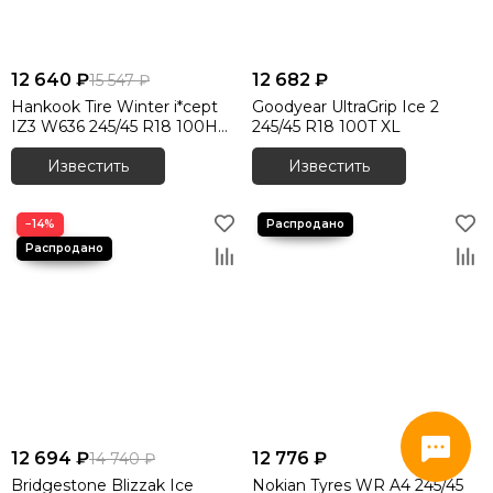
12 640 ₽
12 682 ₽
15 547 ₽
Hankook Tire Winter i*cept
Goodyear UltraGrip Ice 2
IZ3 W636 245/45 R18 100H
245/45 R18 100T XL
XL
Известить
Известить
−14%
12 694 ₽
12 776 ₽
14 740 ₽
Bridgestone Blizzak Ice
Nokian Tyres WR A4 245/45