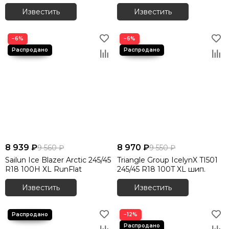
Известить
Известить
−6%
−6%
8 939 ₽
8 970 ₽
9 560 ₽
9 550 ₽
Sailun Ice Blazer Arctic 245/45
Triangle Group IcelynX TI501
R18 100H XL RunFlat
245/45 R18 100T XL шип.
Известить
Известить
−12%