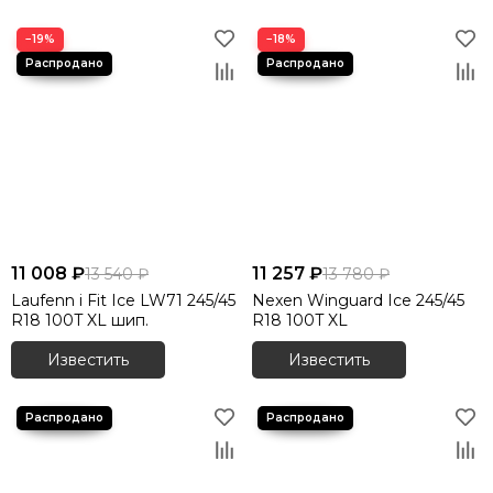
−19%
−18%
11 008 ₽
11 257 ₽
13 540 ₽
13 780 ₽
Laufenn i Fit Ice LW71 245/45
Nexen Winguard Ice 245/45
R18 100T XL шип.
R18 100T XL
Известить
Известить