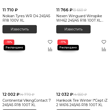
11 710 ₽
11 766 ₽
13 660 ₽
Nokian Tyres WR D4 245/45
Nexen Winguard Winspike
R18 100V XL
WH62 245/45 R18 100T XL
шип.
Известить
Известить
−19%
−17%
12 002 ₽
12 032 ₽
14 770 ₽
14 550 ₽
Continental VikingContact 7
Hankook Tire Winter I*Cept iZ
245/45 R18 100T XL
2 W616 245/45 R18 100T XL