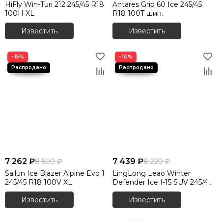
HiFly Win-Turi 212 245/45 R18
Antares Grip 60 Ice 245/45
100H XL
R18 100T шип.
Известить
Известить
−15%
−10%
7 262 ₽
7 439 ₽
8 500 ₽
8 220 ₽
Sailun Ice Blazer Alpine Evo 1
LingLong Leao Winter
245/45 R18 100V XL
Defender Ice I-15 SUV 245/45
R18 96T
Известить
Известить