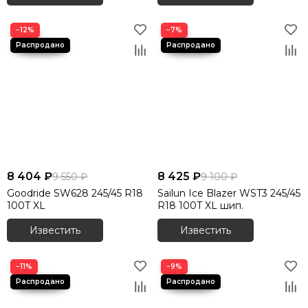
−12%
−7%
8 404 ₽
8 425 ₽
9 550 ₽
9 100 ₽
Goodride SW628 245/45 R18
Sailun Ice Blazer WST3 245/45
100T XL
R18 100T XL шип.
Известить
Известить
−11%
−9%