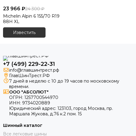
23 966 ₽
24 300 ₽
Michelin Alpin 6 155/70 R19
88H XL
Известить
+7 (499) 229-22-31
info@главшинтрест.рф
ГлавШинТрест.РФ
7 дней в неделю с 10 до 19 часов по московскому
времени.
ООО "АБСОЛЮТ"
ОГРН:
1257700544970
ИНН:
9734020889
Юридический адрес:
123103
,
город Москва
, пр.
Маршала Жукова, д.76 к.2 пом. 15
Шинный каталог
Все легковые шины