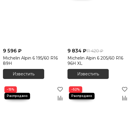
Шины Evergreen
Шины Roadcruza
Шины Unigrip
Шины Wanda
Шины Royal Black
Шины General Tire
Шины Cachland
Шины Minerva
9 596 ₽
9 834 ₽
11 420 ₽
Шины Firestone
Michelin Alpin 6 195/60 R16
Michelin Alpin 6 205/60 R16
89H
96H XL
Шины Nokian Tyres
Известить
Известить
−15%
−52%