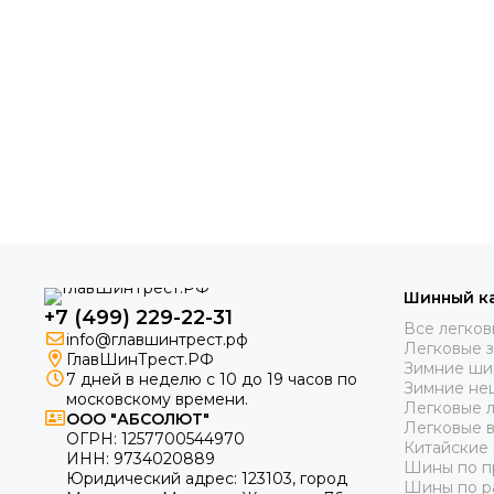
Шинный к
+7 (499) 229-22-31
Все легко
info@главшинтрест.рф
Легковые 
ГлавШинТрест.РФ
Зимние ши
7 дней в неделю с 10 до 19 часов по
Зимние не
московскому времени.
Легковые 
ООО "АБСОЛЮТ"
Легковые 
ОГРН:
1257700544970
Китайские
ИНН:
9734020889
Шины по п
Юридический адрес:
123103
,
город
Шины по р