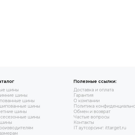
аталог
Полезные ссылки:
вые шины
Доставка и оплата
зимние шины
Гарантия
пованные шины
О компании
шипованные шины
Политика конфиденциальн
летние шины
Обмен и возврат
всесезонные шины
Частые вопросы
 шины
Контакты
роизводителям
IT аутсорсинг: ittarget.ru
азмерам