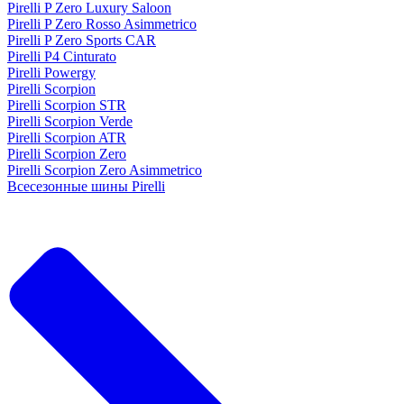
Pirelli P Zero Luxury Saloon
Pirelli P Zero Rosso Asimmetrico
Pirelli P Zero Sports CAR
Pirelli P4 Cinturato
Pirelli Powergy
Pirelli Scorpion
Pirelli Scorpion STR
Pirelli Scorpion Verde
Pirelli Scorpion ATR
Pirelli Scorpion Zero
Pirelli Scorpion Zero Asimmetrico
Всесезонные шины Pirelli