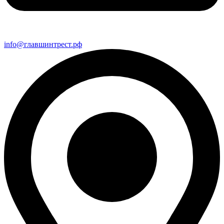
info@главшинтрест.рф