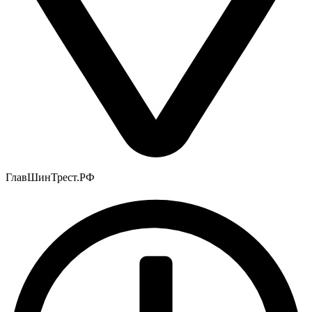
ГлавШинТрест.РФ