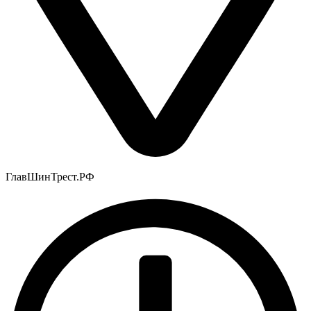
ГлавШинТрест.РФ