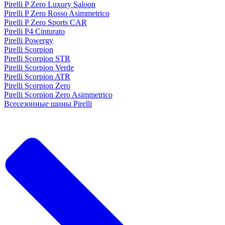
Pirelli P Zero Luxury Saloon
Pirelli P Zero Rosso Asimmetrico
Pirelli P Zero Sports CAR
Pirelli P4 Cinturato
Pirelli Powergy
Pirelli Scorpion
Pirelli Scorpion STR
Pirelli Scorpion Verde
Pirelli Scorpion ATR
Pirelli Scorpion Zero
Pirelli Scorpion Zero Asimmetrico
Всесезонные шины Pirelli