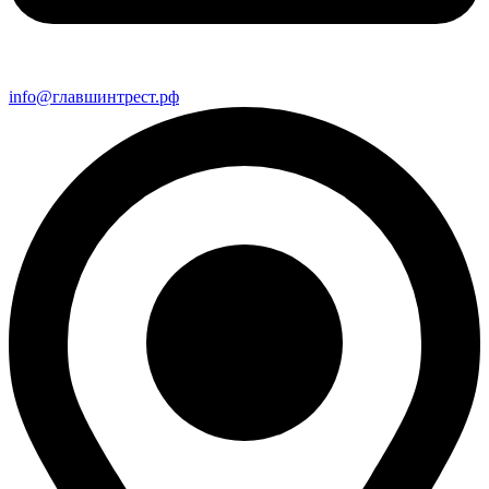
info@главшинтрест.рф