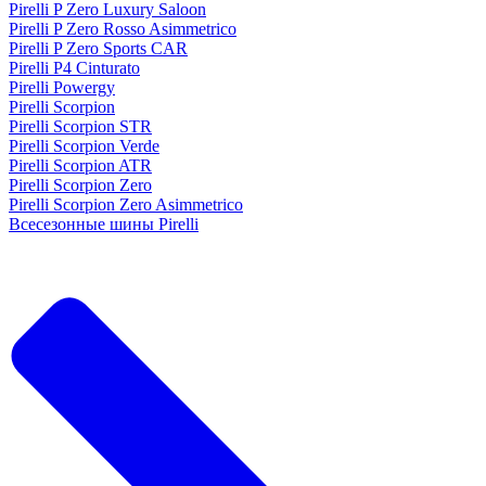
Pirelli P Zero Luxury Saloon
Pirelli P Zero Rosso Asimmetrico
Pirelli P Zero Sports CAR
Pirelli P4 Cinturato
Pirelli Powergy
Pirelli Scorpion
Pirelli Scorpion STR
Pirelli Scorpion Verde
Pirelli Scorpion ATR
Pirelli Scorpion Zero
Pirelli Scorpion Zero Asimmetrico
Всесезонные шины Pirelli