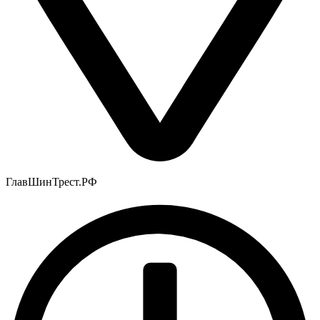
ГлавШинТрест.РФ