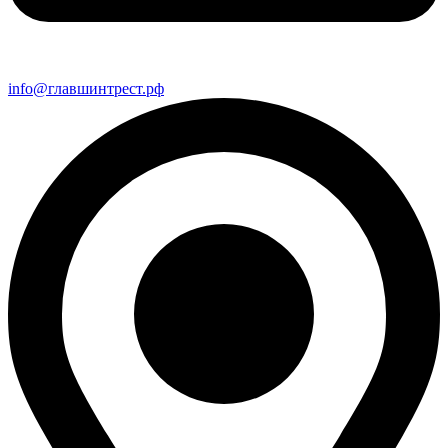
info@главшинтрест.рф