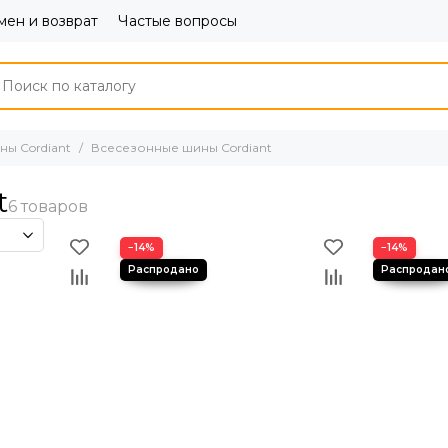
ен и возврат
Частые вопросы
ны Cordiant
Всесезонные шины Cordiant
t
−14%
−14%