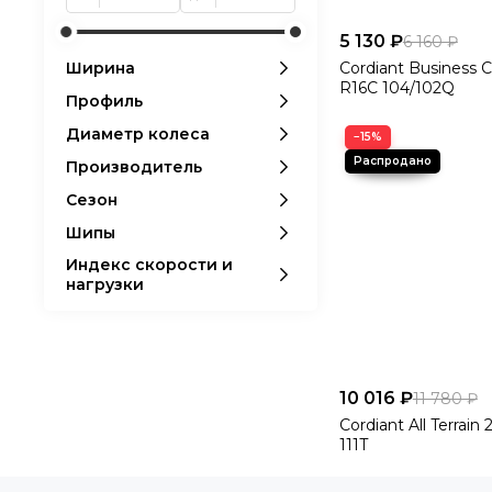
5 130 ₽
6 160 ₽
Cordiant Business C
Ширина
R16C 104/102Q
Профиль
Диаметр колеса
−15%
Производитель
Сезон
Шипы
Индекс скорости и
нагрузки
10 016 ₽
11 780 ₽
Cordiant All Terrain
111T