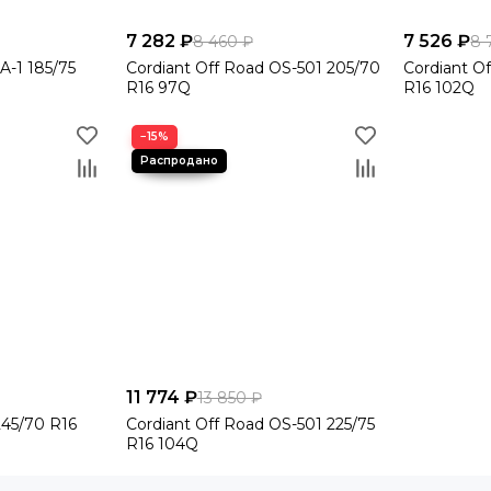
7 282 ₽
7 526 ₽
8 460 ₽
8 
A-1 185/75
Cordiant Off Road OS-501 205/70
Cordiant Of
R16 97Q
R16 102Q
−15%
11 774 ₽
13 850 ₽
 245/70 R16
Cordiant Off Road OS-501 225/75
R16 104Q