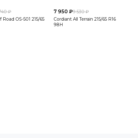
7 950 ₽
740 ₽
9 530 ₽
f Road OS-501 215/65
Cordiant All Terrain 215/65 R16
98H