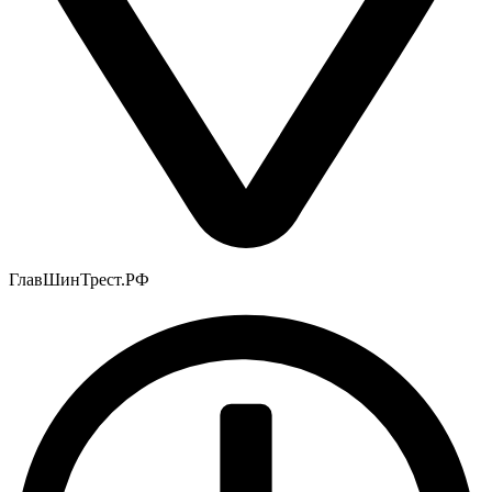
ГлавШинТрест.РФ