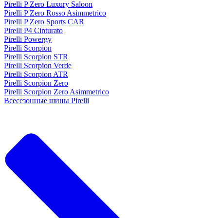
Pirelli P Zero Luxury Saloon
Pirelli P Zero Rosso Asimmetrico
Pirelli P Zero Sports CAR
Pirelli P4 Cinturato
Pirelli Powergy
Pirelli Scorpion
Pirelli Scorpion STR
Pirelli Scorpion Verde
Pirelli Scorpion ATR
Pirelli Scorpion Zero
Pirelli Scorpion Zero Asimmetrico
Всесезонные шины Pirelli