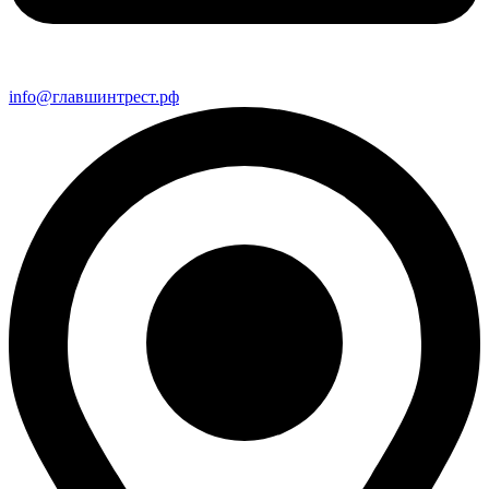
info@главшинтрест.рф