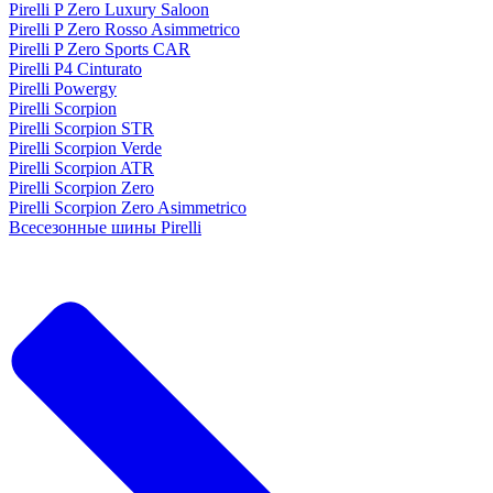
Pirelli P Zero Luxury Saloon
Pirelli P Zero Rosso Asimmetrico
Pirelli P Zero Sports CAR
Pirelli P4 Cinturato
Pirelli Powergy
Pirelli Scorpion
Pirelli Scorpion STR
Pirelli Scorpion Verde
Pirelli Scorpion ATR
Pirelli Scorpion Zero
Pirelli Scorpion Zero Asimmetrico
Всесезонные шины Pirelli