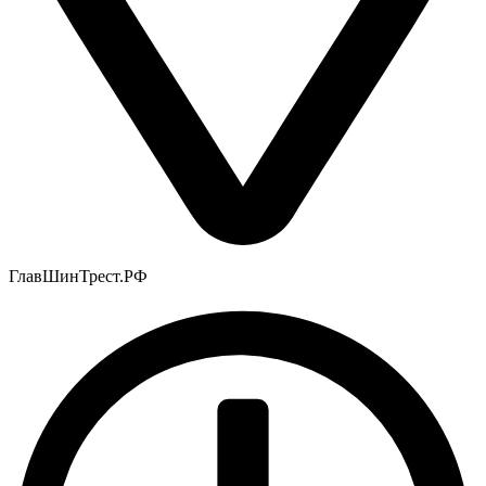
ГлавШинТрест.РФ