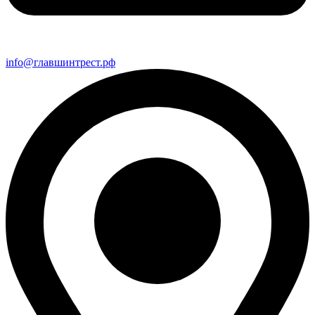
info@главшинтрест.рф