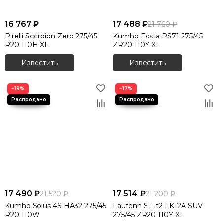
16 767 ₽
17 488 ₽
21 760 ₽
Pirelli Scorpion Zero 275/45
Kumho Ecsta PS71 275/45
R20 110H XL
ZR20 110Y XL
Известить
Известить
−19%
−17%
17 490 ₽
17 514 ₽
21 520 ₽
21 200 ₽
Kumho Solus 4S HA32 275/45
Laufenn S Fit2 LK12A SUV
R20 110W
275/45 ZR20 110Y XL