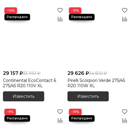
−14%
−15%
29 157 ₽
29 626 ₽
33 910 ₽
34 810 ₽
Continental EcoContact 6
Pirelli Scorpion Verde 275/45
275/45 R20 110V XL
R20 110W XL
Известить
Известить
−9%
−19%