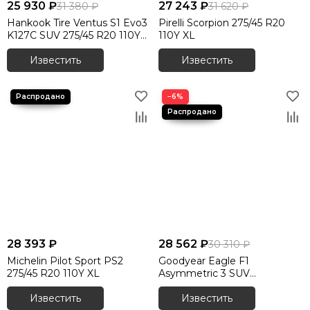
25 930 ₽
27 243 ₽
31 380 ₽
31 620 ₽
Hankook Tire Ventus S1 Evo3
Pirelli Scorpion 275/45 R20
K127C SUV 275/45 R20 110Y
110Y XL
XL RunFlat
Известить
Известить
−6%
28 393 ₽
28 562 ₽
30 310 ₽
Michelin Pilot Sport PS2
Goodyear Eagle F1
275/45 R20 110Y XL
Asymmetric 3 SUV
SoundComfort 275/45 R20
Известить
110Y
Известить