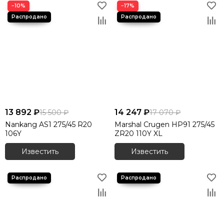
−10%
−17%
13 892 ₽
14 247 ₽
15 500 ₽
17 070 ₽
Nankang AS1 275/45 R20
Marshal Crugen HP91 275/45
106Y
ZR20 110Y XL
Известить
Известить