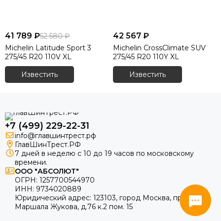
41 789 ₽
42 567 ₽
52 580 ₽
Michelin Latitude Sport 3
Michelin CrossClimate SUV
275/45 R20 110V XL
275/45 R20 110Y XL
Известить
Известить
+7 (499) 229-22-31
info@главшинтрест.рф
ГлавШинТрест.РФ
7 дней в неделю с 10 до 19 часов по московскому
времени.
ООО "АБСОЛЮТ"
ОГРН:
1257700544970
ИНН:
9734020889
Юридический адрес:
123103
,
город Москва
, пр.
Маршала Жукова, д.76 к.2 пом. 15