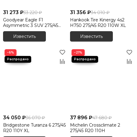
31 273 ₽
31 356 ₽
33 220 ₽
34 010 ₽
Goodyear Eagle F1
Hankook Tire Kinergy 4s2
Asymmetric 3 SUV 275/45
H750 275/45 R20 110W XL
R20 110Y XL
Известить
Известить
−6%
−21%
34 050 ₽
37 896 ₽
36 070 ₽
47 680 ₽
Bridgestone Turanza 6 275/45
Michelin Crossclimate 2
R20 110Y XL
275/45 R20 110H