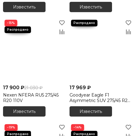
Известить
Известить
−15%
17 900 ₽
17 969 ₽
21 030 ₽
Nexen NFERA RU5 275/45
Goodyear Eagle F1
R20 110V
Asymmetric SUV 275/45 R20
110W
Известить
Известить
−19%
−14%