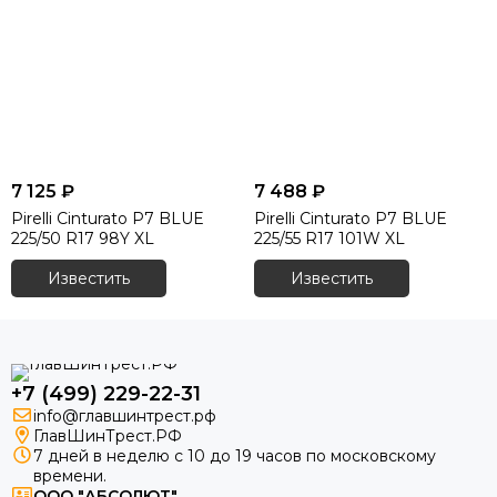
Шины Evergreen
Шины Roadcruza
Шины Unigrip
Шины Wanda
Шины Royal Black
Шины General Tire
Шины Cachland
Шины Minerva
7 125 ₽
7 488 ₽
Шины Firestone
Pirelli Cinturato P7 BLUE
Pirelli Cinturato P7 BLUE
225/50 R17 98Y XL
225/55 R17 101W XL
Шины Nokian Tyres
Известить
Известить
+7 (499) 229-22-31
info@главшинтрест.рф
ГлавШинТрест.РФ
7 дней в неделю с 10 до 19 часов по московскому
времени.
ООО "АБСОЛЮТ"