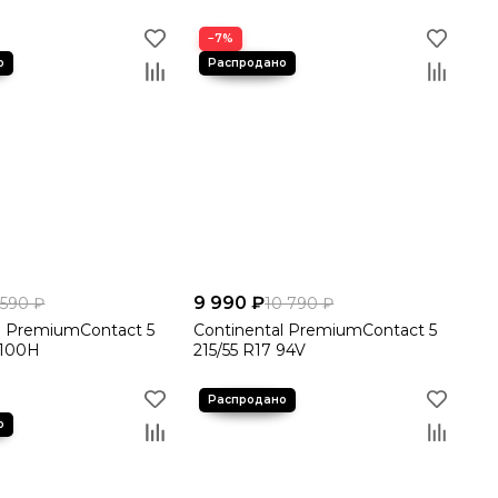
−7%
9 990 ₽
 590 ₽
10 790 ₽
l PremiumContact 5
Continental PremiumContact 5
 100H
215/55 R17 94V