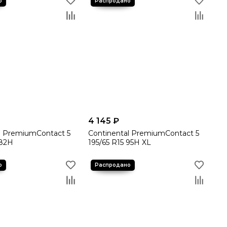
4 145 ₽
l PremiumContact 5
Continental PremiumContact 5
 82H
195/65 R15 95H XL