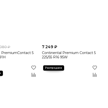
7 249 ₽
 080 ₽
l PremiumContact 5
Continental Premium Contact 5
 91H
225/55 R16 95W