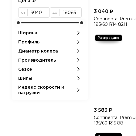
Цена, ₽
3 040 ₽
от
до
Continental Premiu
185/60 R14 82H
Ширина
Профиль
Диаметр колеса
Производитель
Сезон
Шипы
Индекс скорости и
нагрузки
3 583 ₽
Continental Premiu
195/60 R15 88H