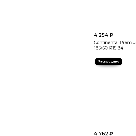
4 254 ₽
Continental Premi
185/60 R15 84H
4 762 ₽