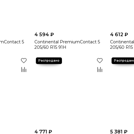
4 594 ₽
4 612 ₽
umContact 5
Continental PremiumContact 5
Continenta
205/60 R15 91H
205/60 R15
4 771 ₽
5 381 ₽