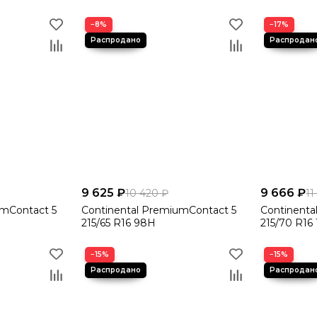
−8%
−17%
9 625 ₽
9 666 ₽
10 420 ₽
11
umContact 5
Continental PremiumContact 5
Continenta
215/65 R16 98H
215/70 R16
−15%
−15%