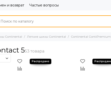
ен и возврат
Частые вопросы
ы Continental
Летние шины Continental
Continental ContiPremium
ntact 5