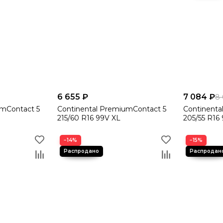
6 655 ₽
7 084 ₽
8
umContact 5
Continental PremiumContact 5
Continenta
215/60 R16 99V XL
205/55 R16
−14%
−15%