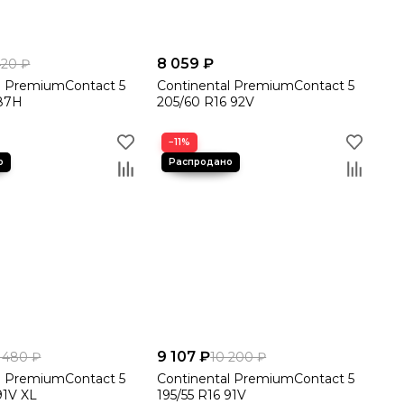
8 059 ₽
420 ₽
l PremiumContact 5
Continental PremiumContact 5
 87H
205/60 R16 92V
−11%
9 107 ₽
 480 ₽
10 200 ₽
l PremiumContact 5
Continental PremiumContact 5
91V XL
195/55 R16 91V