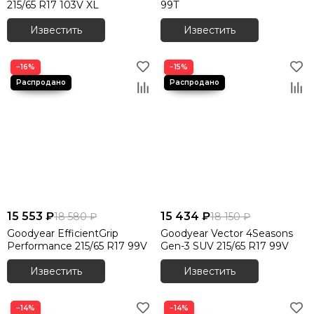
215/65 R17 103V XL
99T
Шины 305/40 R20
Шины 315/35 R20
Известить
Известить
Шины 315/35 R21
Шины 315/35 R22
−16%
−15%
Шины 315/40 R21
15 553 ₽
15 434 ₽
18 580 ₽
18 150 ₽
Goodyear EfficientGrip
Goodyear Vector 4Seasons
Performance 215/65 R17 99V
Gen-3 SUV 215/65 R17 99V
Известить
Известить
−14%
−14%