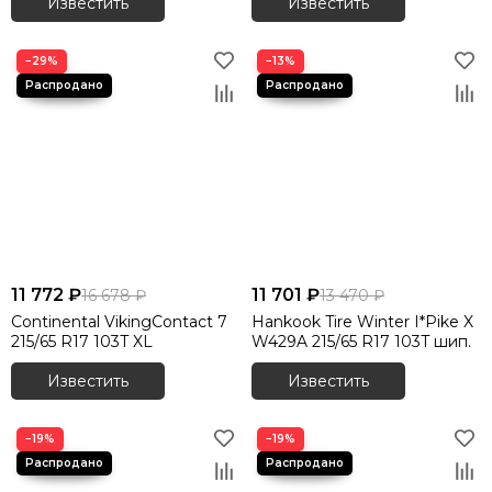
Известить
Известить
−29%
−13%
11 772 ₽
11 701 ₽
16 678 ₽
13 470 ₽
Continental VikingContact 7
Hankook Tire Winter I*Pike X
215/65 R17 103T XL
W429A 215/65 R17 103T шип.
Известить
Известить
−19%
−19%