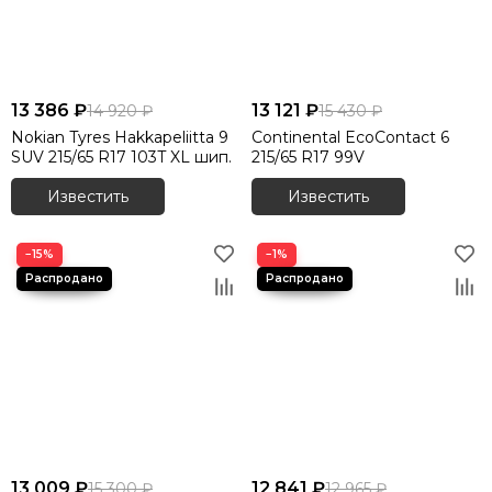
13 386 ₽
13 121 ₽
14 920 ₽
15 430 ₽
Nokian Tyres Hakkapeliitta 9
Continental EcoContact 6
SUV 215/65 R17 103T XL шип.
215/65 R17 99V
Известить
Известить
−15%
−1%
13 009 ₽
12 841 ₽
15 300 ₽
12 965 ₽