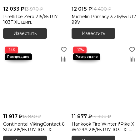
12 033 ₽
12 015 ₽
13 970 ₽
14 400 ₽
Pirelli Ice Zero 215/65 R17
Michelin Primacy 3 215/65 R17
103T XL шип.
99V
Известить
Известить
−14%
−17%
11 917 ₽
11 877 ₽
13 830 ₽
14 300 ₽
Continental VikingContact 6
Hankook Tire Winter i*Pike X
SUV 215/65 R17 103T XL
W429A 215/65 R17 103T XL
шип.