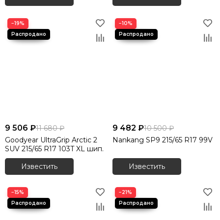
−19%
−10%
9 506 ₽
9 482 ₽
11 680 ₽
10 500 ₽
Goodyear UltraGrip Arctic 2
Nankang SP9 215/65 R17 99V
SUV 215/65 R17 103T XL шип.
Известить
Известить
−15%
−21%