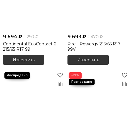
9 694 ₽
9 693 ₽
11 250 ₽
11 470 ₽
Continental EcoContact 6
Pirelli Powergy 215/65 R17
215/65 R17 99H
99V
Известить
Известить
−19%