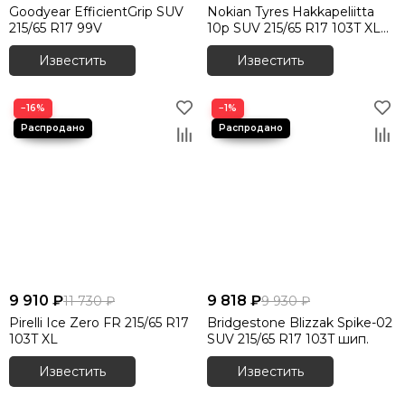
Goodyear EfficientGrip SUV
Nokian Tyres Hakkapeliitta
215/65 R17 99V
10p SUV 215/65 R17 103T XL
шип.
Известить
Известить
−16%
−1%
9 910 ₽
9 818 ₽
11 730 ₽
9 930 ₽
Pirelli Ice Zero FR 215/65 R17
Bridgestone Blizzak Spike-02
103T XL
SUV 215/65 R17 103T шип.
Известить
Известить