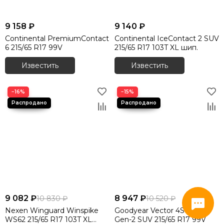
9 158 ₽
9 140 ₽
Continental PremiumContact
Continental IceContact 2 SUV
6 215/65 R17 99V
215/65 R17 103T XL шип.
Известить
Известить
−16%
−15%
9 082 ₽
8 947 ₽
10 830 ₽
10 520 ₽
Nexen Winguard Winspike
Goodyear Vector 4Seasons
WS62 215/65 R17 103T XL
Gen-2 SUV 215/65 R17 99V