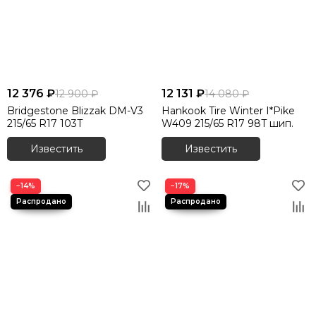
12 376 ₽
12 131 ₽
12 900 ₽
14 080 ₽
Bridgestone Blizzak DM-V3
Hankook Tire Winter I*Pike
215/65 R17 103T
W409 215/65 R17 98T шип.
Известить
Известить
−14%
−17%