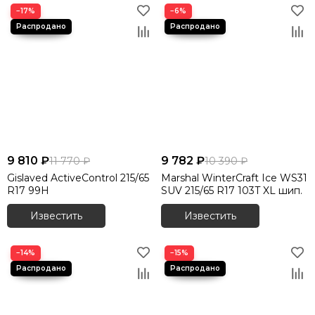
−17%
−6%
9 810 ₽
9 782 ₽
11 770 ₽
10 390 ₽
Gislaved ActiveControl 215/65
Marshal WinterCraft Ice WS31
R17 99H
SUV 215/65 R17 103T XL шип.
Известить
Известить
−14%
−15%