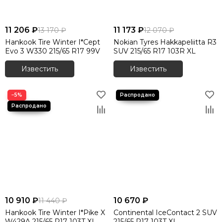
11 206 ₽
11 173 ₽
13 170 ₽
12 070 ₽
Hankook Tire Winter I*Cept
Nokian Tyres Hakkapeliitta R3
Evo 3 W330 215/65 R17 99V
SUV 215/65 R17 103R XL
Известить
Известить
−5%
10 910 ₽
10 670 ₽
11 440 ₽
Hankook Tire Winter I*Pike X
Continental IceContact 2 SUV
W429A 215/65 R17 103T XL
215/65 R17 103T XL