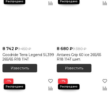
8 742 ₽
8 680 ₽
9 450 ₽
9 380 ₽
Goodride Terra Legend SL399
Antares Grip 60 ice 265/65
265/65 R18 114T
R18 114T шип.
Известить
Известить
−7%
−7%