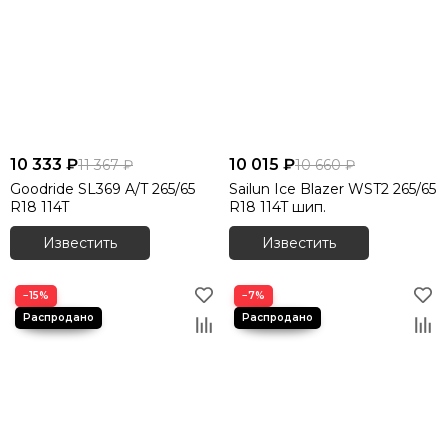
Шины 305/40 R20
Шины 315/35 R20
Шины 315/35 R21
Шины 315/35 R22
Шины 315/40 R21
10 333 ₽
10 015 ₽
11 367 ₽
10 660 ₽
Goodride SL369 A/T 265/65
Sailun Ice Blazer WST2 265/65
R18 114T
R18 114T шип.
Известить
Известить
−15%
−7%