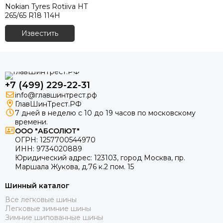
Nokian Tyres Rotiiva HT
265/65 R18 114H
Известить
+7 (499) 229-22-31
info@главшинтрест.рф
ГлавШинТрест.РФ
7 дней в неделю с 10 до 19 часов по московскому
времени.
ООО "АБСОЛЮТ"
ОГРН:
1257700544970
ИНН:
9734020889
Юридический адрес:
123103
,
город Москва
, пр.
Маршала Жукова, д.76 к.2 пом. 15
Шинный каталог
Все легковые шины
Легковые зимние шины
Зимние шипованные шины