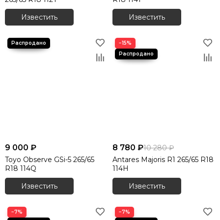
Известить
Известить
−15%
9 000 ₽
8 780 ₽
10 280 ₽
Toyo Observe GSi-5 265/65
Antares Majoris R1 265/65 R18
R18 114Q
114H
Известить
Известить
−7%
−7%