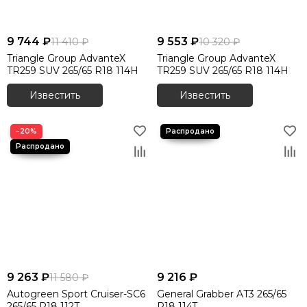
9 744 ₽
9 553 ₽
11 410 ₽
10 320 ₽
Triangle Group AdvanteX
Triangle Group AdvanteX
TR259 SUV 265/65 R18 114H
TR259 SUV 265/65 R18 114H
Известить
Известить
−20%
9 263 ₽
9 216 ₽
11 580 ₽
Autogreen Sport Cruiser-SC6
General Grabber AT3 265/65
265/65 R18 112T
R18 114T