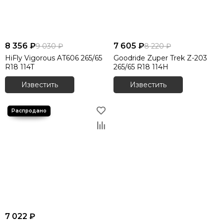
8 356 ₽
7 605 ₽
9 030 ₽
8 220 ₽
HiFly Vigorous AT606 265/65
Goodride Zuper Trek Z-203
R18 114T
265/65 R18 114H
Известить
Известить
7 022 ₽