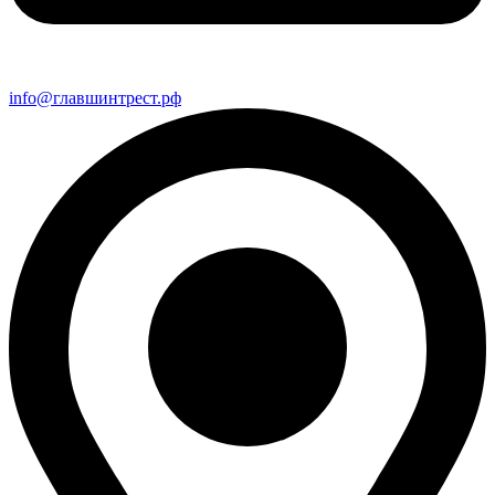
info@главшинтрест.рф