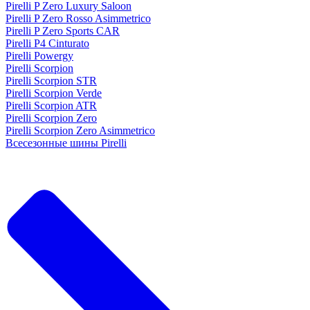
Pirelli P Zero Luxury Saloon
Pirelli P Zero Rosso Asimmetrico
Pirelli P Zero Sports CAR
Pirelli P4 Cinturato
Pirelli Powergy
Pirelli Scorpion
Pirelli Scorpion STR
Pirelli Scorpion Verde
Pirelli Scorpion ATR
Pirelli Scorpion Zero
Pirelli Scorpion Zero Asimmetrico
Всесезонные шины Pirelli