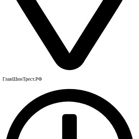
ГлавШинТрест.РФ