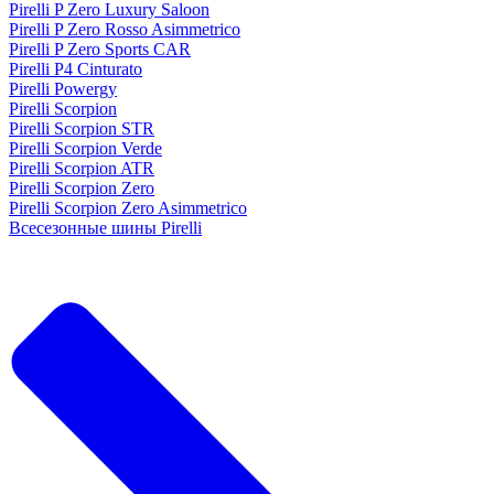
Pirelli P Zero Luxury Saloon
Pirelli P Zero Rosso Asimmetrico
Pirelli P Zero Sports CAR
Pirelli P4 Cinturato
Pirelli Powergy
Pirelli Scorpion
Pirelli Scorpion STR
Pirelli Scorpion Verde
Pirelli Scorpion ATR
Pirelli Scorpion Zero
Pirelli Scorpion Zero Asimmetrico
Всесезонные шины Pirelli