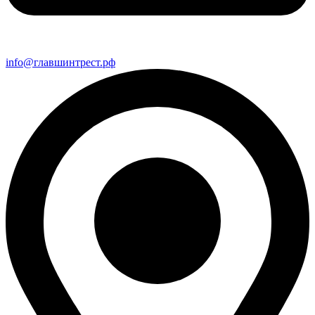
info@главшинтрест.рф