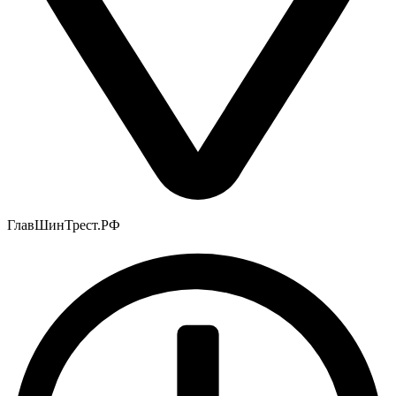
ГлавШинТрест.РФ