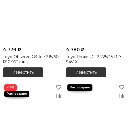
4 779 ₽
4 780 ₽
Toyo Observe G3-Ice 215/60
Toyo Proxes CF2 225/45 R17
R16 95T шип.
94V XL
Известить
Известить
−14%