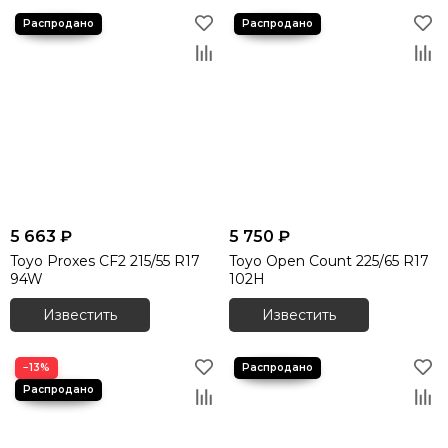
5 663 ₽
5 750 ₽
Toyo Proxes СF2 215/55 R17
Toyo Open Count 225/65 R17
94W
102H
Известить
Известить
−13%