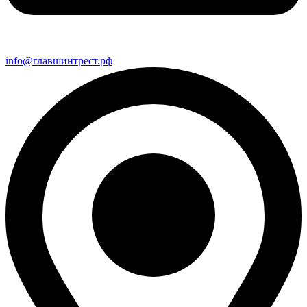
info@главшинтрест.рф