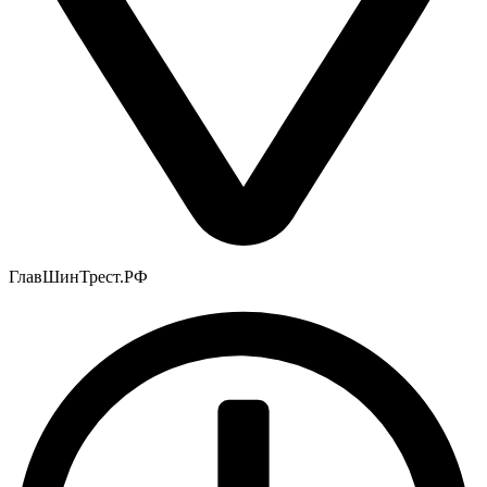
ГлавШинТрест.РФ