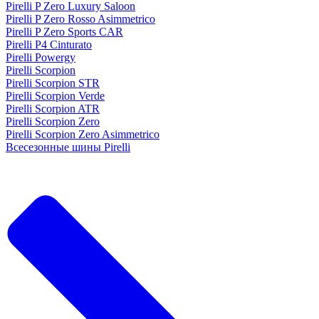
Pirelli P Zero Luxury Saloon
Pirelli P Zero Rosso Asimmetrico
Pirelli P Zero Sports CAR
Pirelli P4 Cinturato
Pirelli Powergy
Pirelli Scorpion
Pirelli Scorpion STR
Pirelli Scorpion Verde
Pirelli Scorpion ATR
Pirelli Scorpion Zero
Pirelli Scorpion Zero Asimmetrico
Всесезонные шины Pirelli