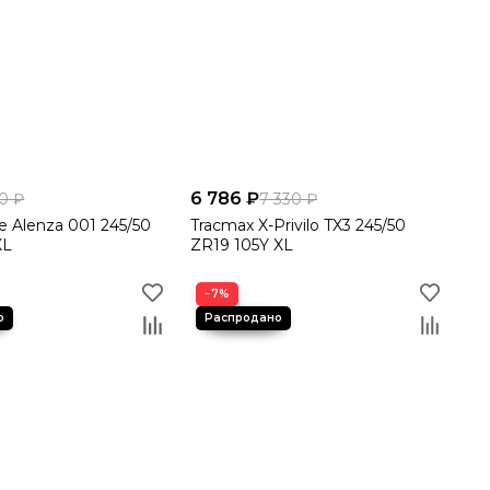
й
6 786 ₽
0 ₽
7 330 ₽
e Alenza 001 245/50
Tracmax X-Privilo TX3 245/50
XL
ZR19 105Y XL
−7%
ния с вами свяжется менеджер для подтверждения,
ти или отправку через транспортную компанию в любой