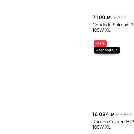
7 100 ₽
7 670 ₽
Goodride Solmax1 2
105W XL
−19%
16 084 ₽
19 790 ₽
Kumho Crugen HP9
105W XL