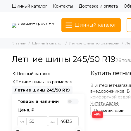
Шинный каталог
Контакты
Доставка и оплата
Обм
Шинный каталог
Главная
Шинный каталог
Летние шины по размерам
Ле
Летние шины 245/50 R19
Купить летни
Шинный каталог
Летние шины по размерам
В интернет-магази
Летние шины 245/50 R19
внедорожников. В 
комфортной ездой 
Товары в наличии
по всей России че
Цена, ₽
Преимущества
−8%
от
до
• Отличное сцепле