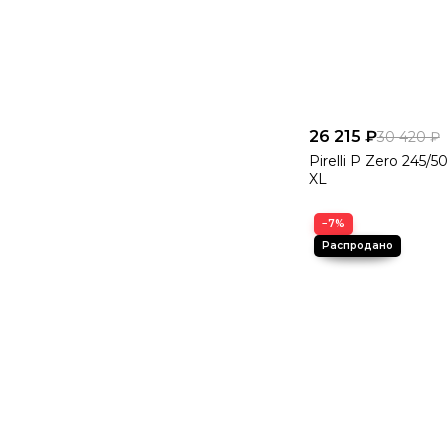
26 215 ₽
30 420 ₽
Pirelli P Zero 245/
XL
−7%