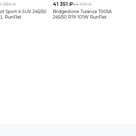
41 351 ₽
7 280 ₽
44 100 ₽
lot Sport 4 SUV 245/50
Bridgestone Turanza T005A
L RunFlat
245/50 R19 101W RunFlat