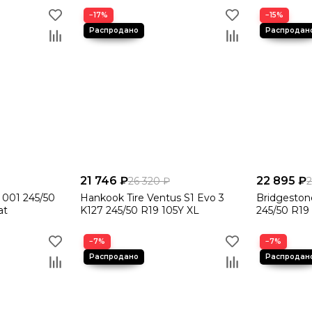
−17%
−15%
21 746 ₽
22 895 ₽
26 320 ₽
 001 245/50
Hankook Tire Ventus S1 Evo 3
Bridgeston
at
K127 245/50 R19 105Y XL
245/50 R19
−7%
−7%