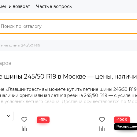
ен и возврат
Частые вопросы
тние шины 245/50 R19
е шины 245/50 R19 в Москве — цены, наличи
не «Главшинтрест» вы можете купить летние шины 245/50 R19
наличии оригинальная летняя резина 245/50 R19 — с усилен
в условиях летнего сезона. Доставка осуществляется по Мо
рез транспортные компании.
 летних шин 245/50 R19
−15%
−100%
ние с асфальтом в сухую и дождливую погоду