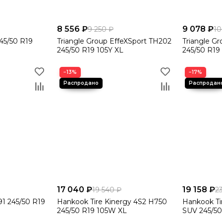
8 556 ₽
9 078 ₽
9 250 ₽
10
45/50 R19
Triangle Group EffeXSport TH202
Triangle G
245/50 R19 105Y XL
245/50 R19
−13%
−17%
17 040 ₽
19 158 ₽
19 540 ₽
2
1 245/50 R19
Hankook Tire Kinergy 4S2 H750
Hankook Ti
245/50 R19 105W XL
SUV 245/50