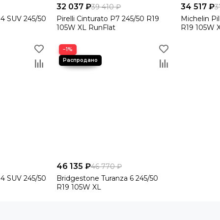
32 037 ₽
34 517 ₽
39 410 ₽
3
t 4 SUV 245/50
Pirelli Cinturato P7 245/50 R19
Michelin Pi
105W XL RunFlat
R19 105W X
−1%
46 135 ₽
46 770 ₽
t 4 SUV 245/50
Bridgestone Turanza 6 245/50
R19 105W XL