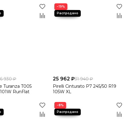
−19%
25 962 ₽
26 930 ₽
31 940 ₽
e Turanza T005
Pirelli Cinturato P7 245/50 R19
 101W RunFlat
105W XL
−8%