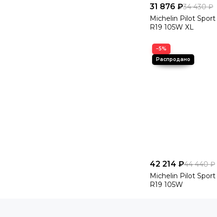
31 876 ₽
34 430 ₽
Michelin Pilot Spor
R19 105W XL
−5%
42 214 ₽
44 440 ₽
Michelin Pilot Spor
R19 105W