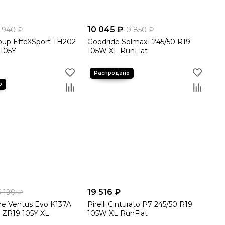
10 045 ₽
 940 ₽
10 850 ₽
roup EffeXSport TH202
Goodride Solmax1 245/50 R19
 105Y
105W XL RunFlat
19 516 ₽
3 190 ₽
re Ventus Evo K137A
Pirelli Cinturato P7 245/50 R19
 ZR19 105Y XL
105W XL RunFlat