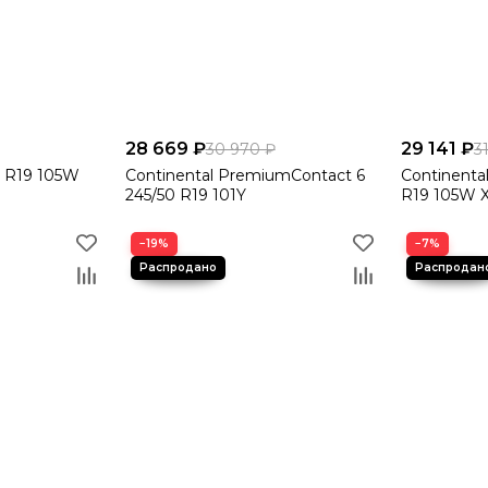
28 669 ₽
29 141 ₽
30 970 ₽
3
50 R19 105W
Continental PremiumContact 6
Continenta
245/50 R19 101Y
R19 105W 
−19%
−7%