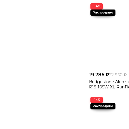
−14%
19 786 ₽
22 960 ₽
Bridgestone Alenza
R19 105W XL RunFl
−14%