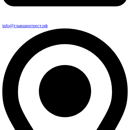
info@главшинтрест.рф