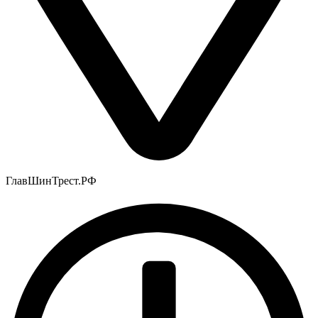
ГлавШинТрест.РФ