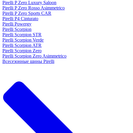
Pirelli P Zero Luxury Saloon
Pirelli P Zero Rosso Asimmetrico
Pirelli P Zero Sports CAR
Pirelli P4 Cinturato
Pirelli Powergy
Pirelli Scorpion
Pirelli Scorpion STR
Pirelli Scorpion Verde
Pirelli Scorpion ATR
Pirelli Scorpion Zero
Pirelli Scorpion Zero Asimmetrico
Всесезонные шины Pirelli