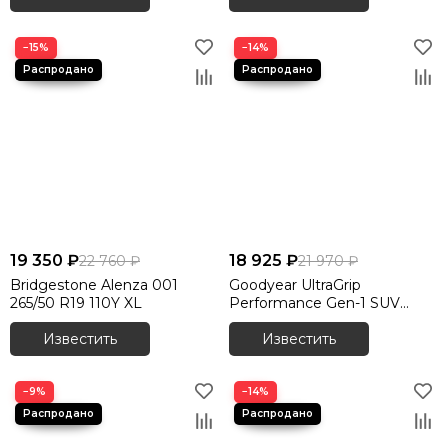
−15%
−14%
19 350 ₽
18 925 ₽
22 760 ₽
21 970 ₽
Bridgestone Alenza 001
Goodyear UltraGrip
265/50 R19 110Y XL
Performance Gen-1 SUV
265/50 R19 110V XL
Известить
Известить
−9%
−14%