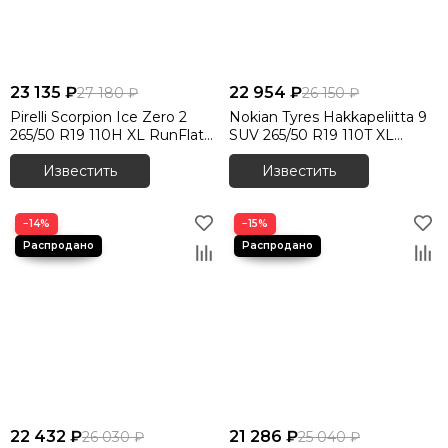
23 135 ₽
22 954 ₽
27 180 ₽
26 150 ₽
Pirelli Scorpion Ice Zero 2
Nokian Tyres Hakkapeliitta 9
265/50 R19 110H XL RunFlat
SUV 265/50 R19 110T XL
шип.
RunFlat шип.
Известить
Известить
−14%
−15%
22 432 ₽
21 286 ₽
26 030 ₽
25 040 ₽