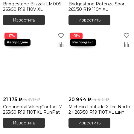
Bridgestone Blizzak LM005
Bridgestone Potenza Sport
265/50 R19 110V XL
265/50 R19 110Y XL
Известить
Известить
−17%
−15%
21 175 ₽
20 944 ₽
25 370 ₽
24 610 ₽
Continental VikingContact 7
Michelin Latitude X-Ice North
265/50 R19 110T XL RunFlat
2+ 265/50 R19 110T XL шип.
Известить
Известить