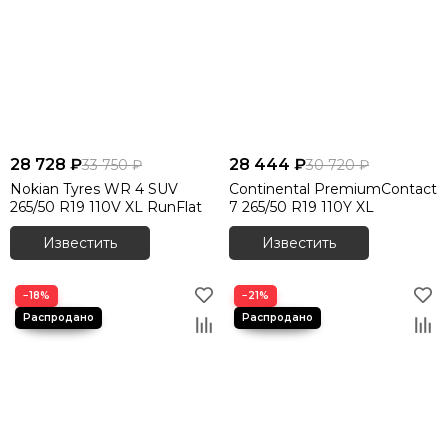
Шины 305/40 R20
Шины 315/35 R20
Шины 315/35 R21
Шины 315/35 R22
Шины 315/40 R21
28 728 ₽
28 444 ₽
33 750 ₽
30 720 ₽
Nokian Tyres WR 4 SUV
Continental PremiumContact
265/50 R19 110V XL RunFlat
7 265/50 R19 110Y XL
Известить
Известить
−18%
−21%