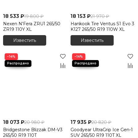
18 533 ₽
18 153 ₽
19 800 ₽
21 970 ₽
Nexen N'Fera ZRU1 265/50
Hankook Tire Ventus S1 Evo 3
ZR19 110Y XL
K127 265/50 R19 110W XL
Известить
Известить
−14%
−14%
18 073 ₽
17 935 ₽
20 980 ₽
20 820 ₽
Bridgestone Blizzak DM-V3
Goodyear UltraGrip Ice Gen-1
265/50 R19 110T
SUV 265/50 R19 110T XL