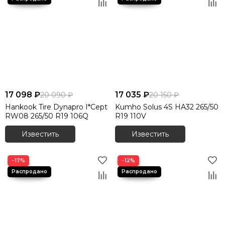
17 098 ₽
17 035 ₽
20 090 ₽
20 150 ₽
Hankook Tire Dynapro I*Cept
Kumho Solus 4S HA32 265/50
RW08 265/50 R19 106Q
R19 110V
Известить
Известить
−17%
−12%