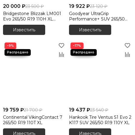
20 000 ₽
19 922 ₽
23 500 ₽
23 120 ₽
Bridgestone Blizzak LM001
Goodyear UltraGrip
Evo 265/50 R19 110H XL
Performance+ SUV 265/50
RunFlat
R19 110V XL
Известить
Известить
−9%
−17%
19 759 ₽
19 437 ₽
21 700 ₽
23 540 ₽
Continental VikingContact 7
Hankook Tire Ventus S1 Evo 2
265/50 R19 110T XL
K117 SUV 265/50 R19 110Y XL
Известить
Известить