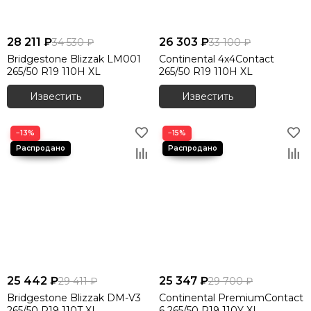
28 211 ₽
26 303 ₽
34 530 ₽
33 100 ₽
Bridgestone Blizzak LM001
Continental 4x4Contact
265/50 R19 110H XL
265/50 R19 110H XL
Известить
Известить
−13%
−15%
25 442 ₽
25 347 ₽
29 411 ₽
29 700 ₽
Bridgestone Blizzak DM-V3
Continental PremiumContact
265/50 R19 110T XL
6 265/50 R19 110Y XL