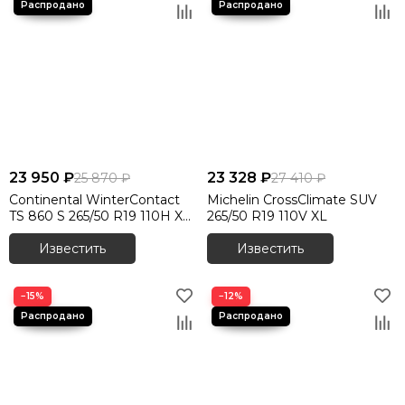
23 950 ₽
23 328 ₽
25 870 ₽
27 410 ₽
Continental WinterContact
Michelin CrossClimate SUV
TS 860 S 265/50 R19 110H XL
265/50 R19 110V XL
RunFlat
Известить
Известить
−15%
−12%