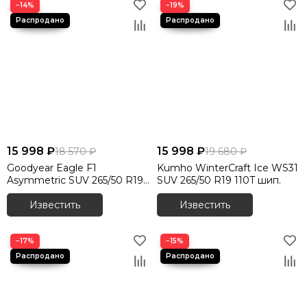
−14%
−19%
15 998 ₽
15 998 ₽
18 570 ₽
19 680 ₽
Goodyear Eagle F1
Kumho WinterCraft Ice WS31
Asymmetric SUV 265/50 R19
SUV 265/50 R19 110T шип.
110Y XL
Известить
Известить
−17%
−15%