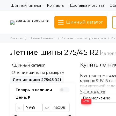
Шинный каталог
Контакты
Доставка и оплата
Обм
Шинный каталог
Главная
Шинный каталог
Летние шины по размерам
Ле
Летние шины 275/45 R21
Купить летни
Шинный каталог
Летние шины по размерам
В интернет-магази
Летние шины 275/45 R21
мощных SUV. В нал
при активной езде
Товары в наличии
транспортные ком
Цена, ₽
Преимущества
−7%
от
до
• Уверенное сцепл