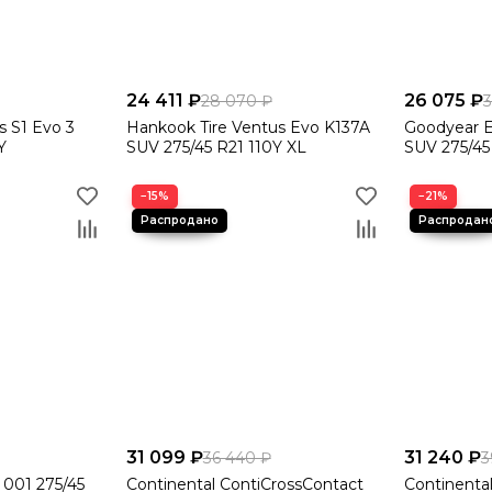
24 411 ₽
26 075 ₽
28 070 ₽
s S1 Evo 3
Hankook Tire Ventus Evo K137A
Goodyear E
Y
SUV 275/45 R21 110Y XL
SUV 275/45
−15%
−21%
31 099 ₽
31 240 ₽
36 440 ₽
3
 001 275/45
Continental ContiCrossContact
Continenta