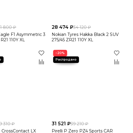
28 474 ₽
31 800 ₽
34 120 ₽
agle F1 Asymmetric 3
Nokian Tyres Hakka Black 2 SUV
 R21 110Y XL
275/45 ZR21 110Y XL
−20%
31 521 ₽
9 310 ₽
39 210 ₽
l CrossContact LX
Pirelli P Zero PZ4 Sports CAR