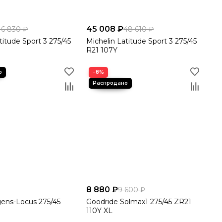
45 008 ₽
46 830 ₽
48 610 ₽
titude Sport 3 275/45
Michelin Latitude Sport 3 275/45
R21 107Y
−8%
8 880 ₽
9 600 ₽
gens-Locus 275/45
Goodride Solmax1 275/45 ZR21
110Y XL