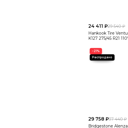
24 411 ₽
29 540 ₽
Hankook Tire Ventu
K127 275/45 R21 110
−21%
29 758 ₽
37 440 ₽
Bridgestone Alenza