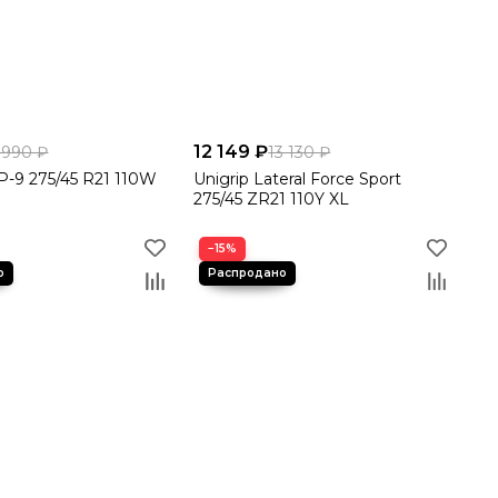
12 149 ₽
 990 ₽
13 130 ₽
-9 275/45 R21 110W
Unigrip Lateral Force Sport
275/45 ZR21 110Y XL
−15%