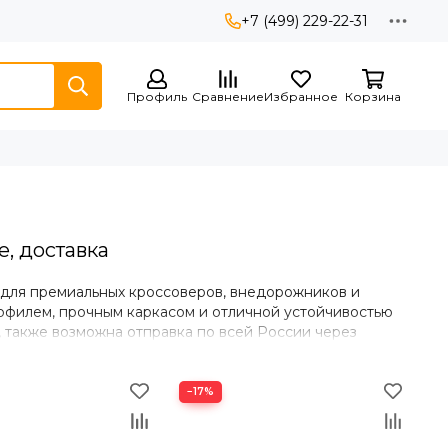
+7 (499) 229-22-31
Профиль
Сравнение
Избранное
Корзина
е, доставка
1 для премиальных кроссоверов, внедорожников и
рофилем, прочным каркасом и отличной устойчивостью
 также возможна отправка по всей России через
−17%