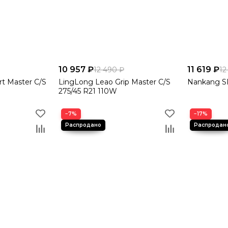
10 957 ₽
11 619 ₽
12 490 ₽
12
t Master C/S
LingLong Leao Grip Master C/S
Nankang SP
275/45 R21 110W
−7%
−17%