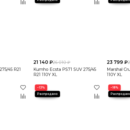
21 140 ₽
23 799 ₽
26 010 ₽
275/45 R21
Kumho Ecsta PS71 SUV 275/45
Marshal Cr
R21 110Y XL
110Y XL
−13%
−18%