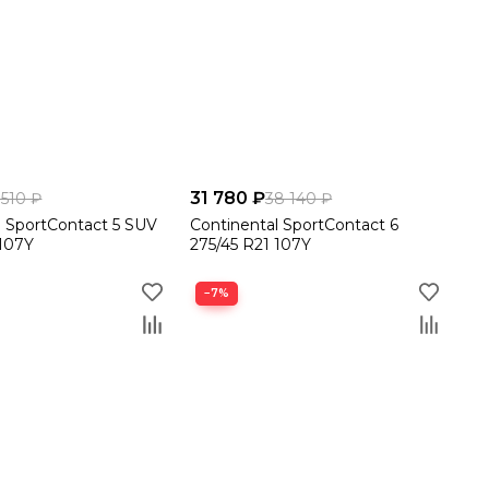
31 780 ₽
 510 ₽
38 140 ₽
l SportContact 5 SUV
Continental SportContact 6
 107Y
275/45 R21 107Y
−7%
ния с вами свяжется менеджер для подтверждения,
вской области или отправку через транспортную