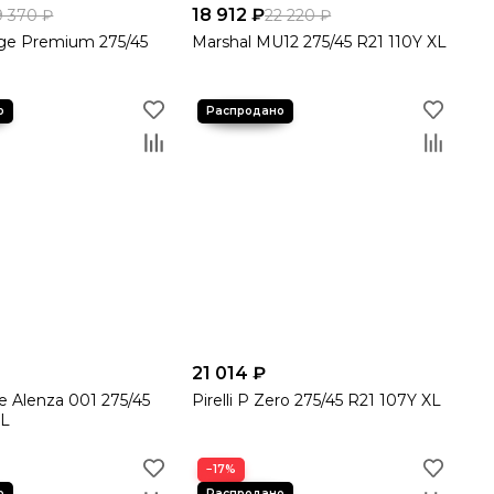
18 912 ₽
9 370 ₽
22 220 ₽
nge Premium 275/45
Marshal MU12 275/45 R21 110Y XL
21 014 ₽
e Alenza 001 275/45
Pirelli P Zero 275/45 R21 107Y XL
XL
−17%