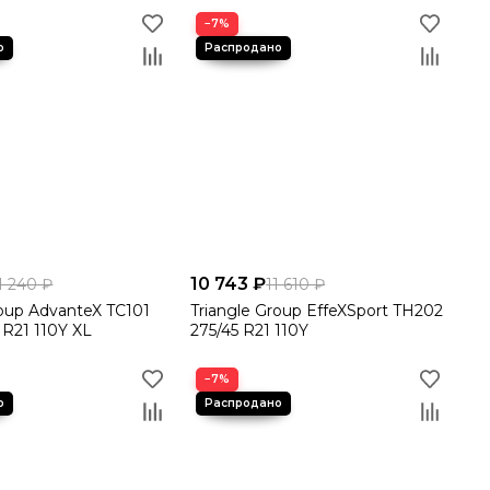
−7%
10 743 ₽
1 240 ₽
11 610 ₽
roup AdvanteX TC101
Triangle Group EffeXSport TH202
 R21 110Y XL
275/45 R21 110Y
−7%