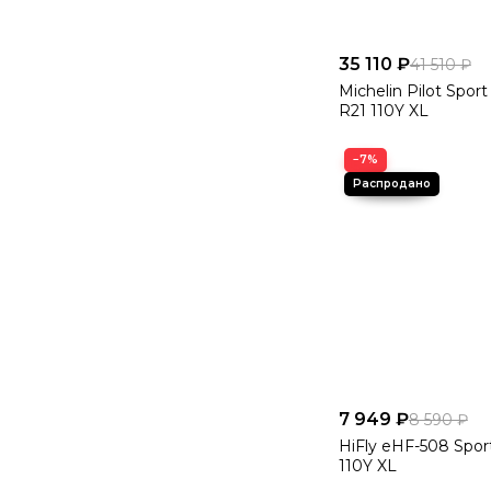
35 110 ₽
41 510 ₽
Michelin Pilot Spor
R21 110Y XL
−7%
7 949 ₽
8 590 ₽
HiFly eHF-508 Spor
110Y XL