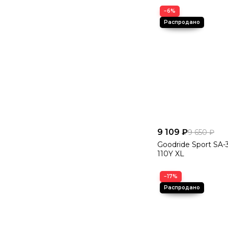
−6%
9 109 ₽
9 650 ₽
Goodride Sport SA-
110Y XL
−17%