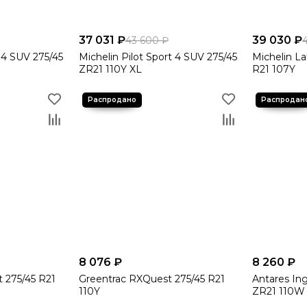
37 031 ₽
39 030 ₽
43 600 ₽
t 4 SUV 275/45
Michelin Pilot Sport 4 SUV 275/45
Michelin La
ZR21 110Y XL
R21 107Y
8 076 ₽
8 260 ₽
t 275/45 R21
Greentrac RXQuest 275/45 R21
Antares In
110Y
ZR21 110W