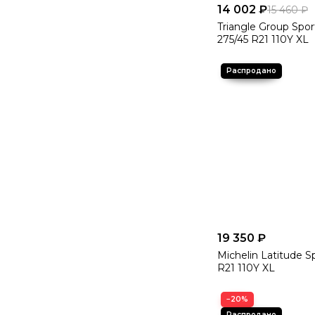
14 002 ₽
15 460 ₽
Triangle Group Spo
275/45 R21 110Y XL
19 350 ₽
Michelin Latitude S
R21 110Y XL
−20%