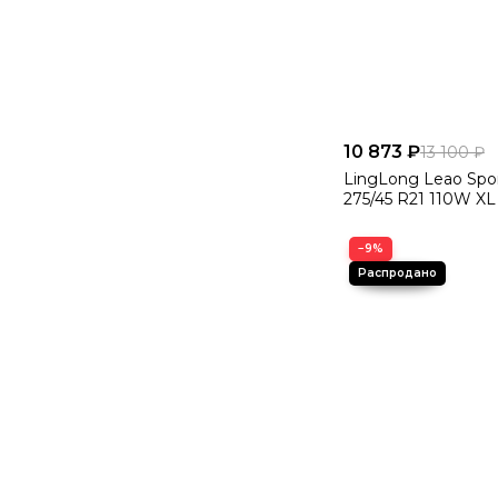
10 873 ₽
13 100 ₽
LingLong Leao Spor
275/45 R21 110W XL
−9%