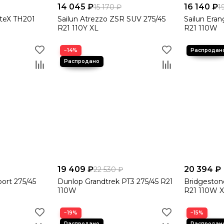
14 045 ₽
16 140 ₽
15 170 ₽
1
rteX TH201
Sailun Atrezzo ZSR SUV 275/45
Sailun Era
R21 110Y XL
R21 110W
−14%
19 409 ₽
20 394 ₽
22 530 ₽
port 275/45
Dunlop Grandtrek PT3 275/45 R21
Bridgeston
110W
R21 110W 
−19%
−15%