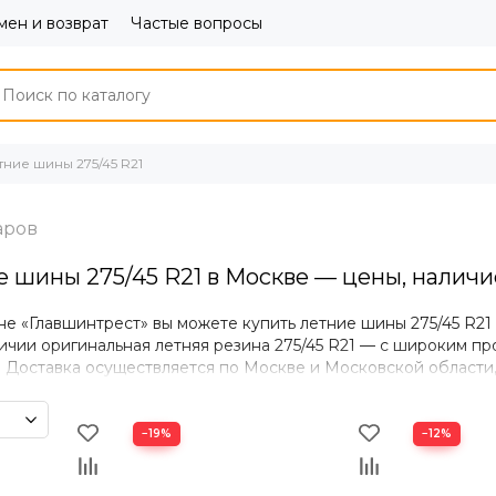
ен и возврат
Частые вопросы
тние шины 275/45 R21
е шины 275/45 R21 в Москве — цены, наличи
не «Главшинтрест» вы можете купить летние шины 275/45 R2
ичии оригинальная летняя резина 275/45 R21 — с широким п
. Доставка осуществляется по Москве и Московской области,
пании.
 летних шин 275/45 R21
−19%
−12%
ение на сухом и мокром асфальте