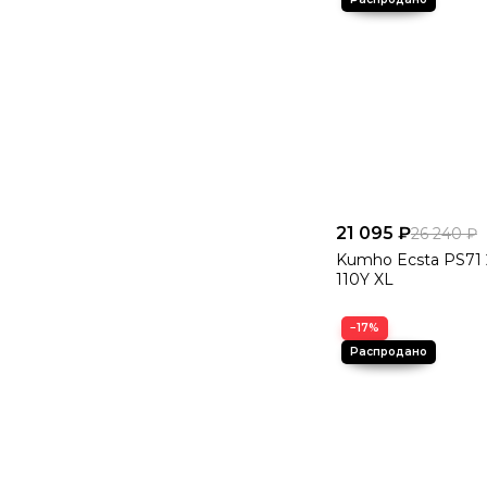
21 095 ₽
26 240 ₽
Kumho Ecsta PS71 
110Y XL
−17%