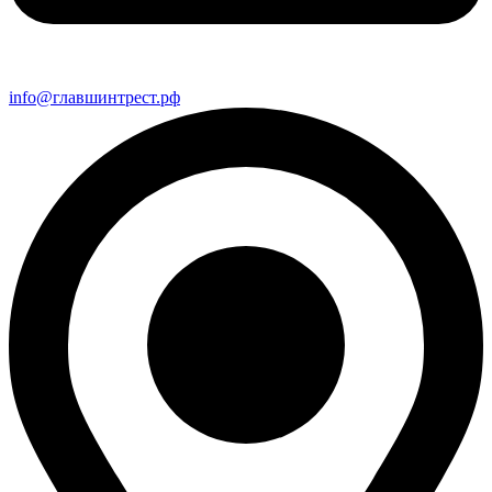
info@главшинтрест.рф