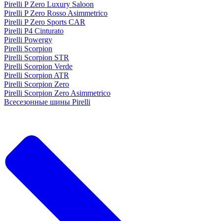
Pirelli P Zero Luxury Saloon
Pirelli P Zero Rosso Asimmetrico
Pirelli P Zero Sports CAR
Pirelli P4 Cinturato
Pirelli Powergy
Pirelli Scorpion
Pirelli Scorpion STR
Pirelli Scorpion Verde
Pirelli Scorpion ATR
Pirelli Scorpion Zero
Pirelli Scorpion Zero Asimmetrico
Всесезонные шины Pirelli