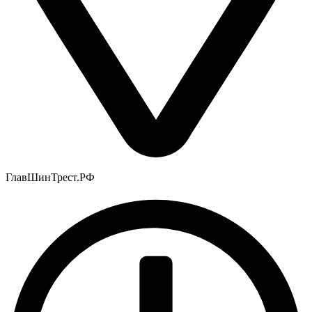
ГлавШинТрест.РФ