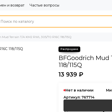
ен и возврат
Частые вопросы
 Mud Terrain T/A KM2 RWL 305/70 R16C 118/115Q
BFGoodrich Mud T
118/115Q
13 939 ₽
Нет в наличии
Ми
Артикул:
767714