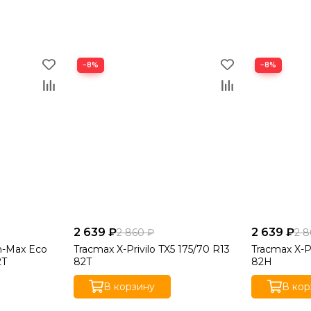
−8%
−8%
2 639 ₽
2 639 ₽
2 860 ₽
2 8
n-Max Eco
Tracmax X-Privilo TX5 175/70 R13
Tracmax X-Pr
2T
82T
82H
В корзину
В кор