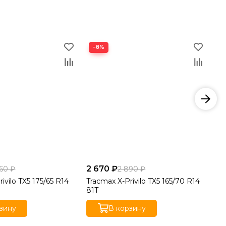
−8%
−
2 670 ₽
2 
60 ₽
2 890 ₽
ivilo TX5 175/65 R14
Tracmax X-Privilo TX5 165/70 R14
Au
81T
17
зину
В корзину