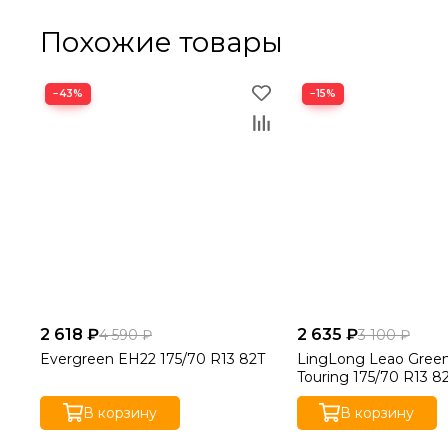
Похожие товары
−43%
−15%
2 618 ₽
2 635 ₽
4 590 ₽
3 100 ₽
Evergreen EH22 175/70 R13 82T
LingLong Leao Gree
Touring 175/70 R13 8
В корзину
В корзину