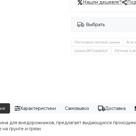
Нашли дешевле?
Под
Выбрать
Легковые летние шины
Все 
Шины BFGoodrich
Летние и 
ие
Характеристики
Самовывоз
Доставка
 шина для внедорожников, предлагает выдающуюся проходимо
на грунте и грязи.