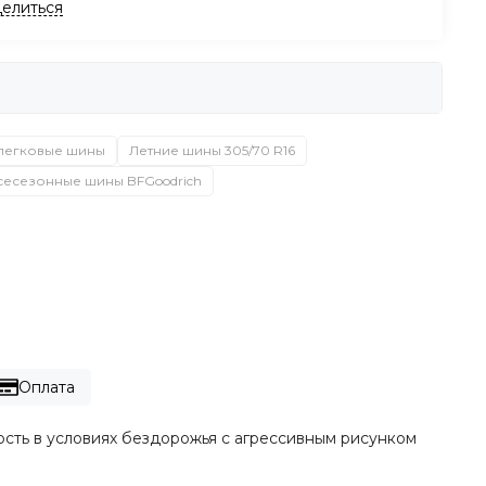
елиться
легковые шины
Летние шины 305/70 R16
всесезонные шины BFGoodrich
Оплата
сть в условиях бездорожья с агрессивным рисунком