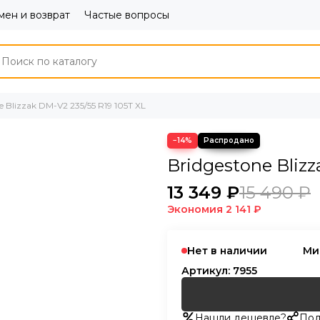
ен и возврат
Частые вопросы
e Blizzak DM-V2 235/55 R19 105T XL
−14%
Bridgestone Blizz
13 349 ₽
15 490 ₽
Экономия
2 141 ₽
Нет в наличии
Ми
Артикул:
7955
Нашли дешевле?
Под