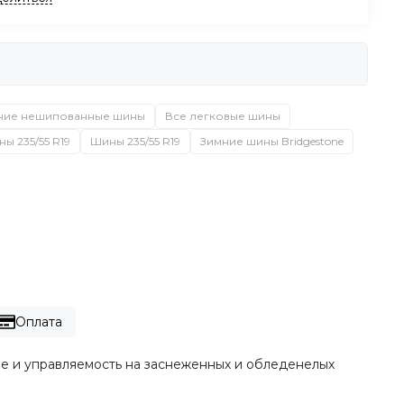
ние нешипованные шины
Все легковые шины
ы 235/55 R19
Шины 235/55 R19
Зимние шины Bridgestone
Оплата
е и управляемость на заснеженных и обледенелых