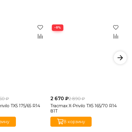
−8%
−
2 670 ₽
2 
60 ₽
2 890 ₽
ivilo TX5 175/65 R14
Tracmax X-Privilo TX5 165/70 R14
Au
81T
17
зину
В корзину