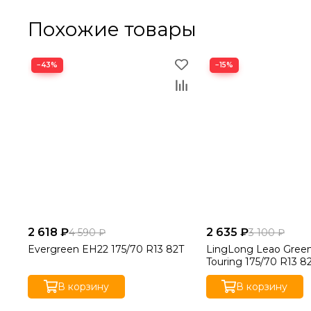
Похожие товары
−43%
−15%
2 618 ₽
2 635 ₽
4 590 ₽
3 100 ₽
Evergreen EH22 175/70 R13 82T
LingLong Leao Gree
Touring 175/70 R13 8
В корзину
В корзину