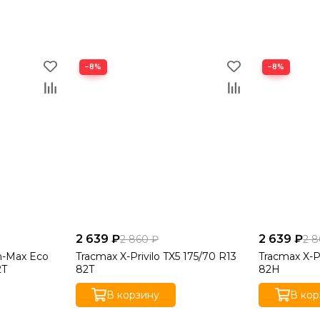
−8%
−8%
2 639 ₽
2 639 ₽
2 860 ₽
2 8
n-Max Eco
Tracmax X-Privilo TX5 175/70 R13
Tracmax X-Pr
2T
82T
82H
В корзину
В кор