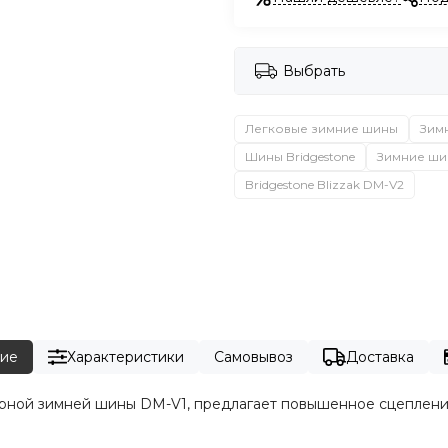
Выбрать
Легковые зимние шины
Зим
Шины Bridgestone
Зимние шин
Bridgestone Blizzak DM-V2
ие
Характеристики
Самовывоз
Доставка
лярной зимней шины DM-V1, предлагает повышенное сцеплени