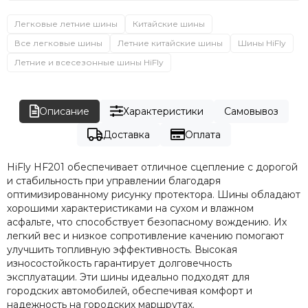
Легковые летние шины
Китайские шины
Все легковые шины
Летние китайские шины
Шины HiFly
Летние и всесезонные шины HiFly
Описание
Характеристики
Самовывоз
Доставка
Оплата
HiFly HF201 обеспечивает отличное сцепление с дорогой
и стабильность при управлении благодаря
оптимизированному рисунку протектора. Шины обладают
хорошими характеристиками на сухом и влажном
асфальте, что способствует безопасному вождению. Их
легкий вес и низкое сопротивление качению помогают
улучшить топливную эффективность. Высокая
износостойкость гарантирует долговечность
эксплуатации. Эти шины идеально подходят для
городских автомобилей, обеспечивая комфорт и
надежность на городских маршрутах.