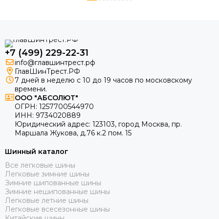
+7 (499) 229-22-31
info@главшинтрест.рф
ГлавШинТрест.РФ
7 дней в неделю с 10 до 19 часов по московскому
времени.
ООО "АБСОЛЮТ"
ОГРН:
1257700544970
ИНН:
9734020889
Юридический адрес:
123103
,
город Москва
, пр.
Маршала Жукова, д.76 к.2 пом. 15
Шинный каталог
Все легковые шины
Легковые зимние шины
Зимние шипованные шины
Зимние нешипованные шины
Легковые летние шины
Легковые всесезонные шины
Китайские шины