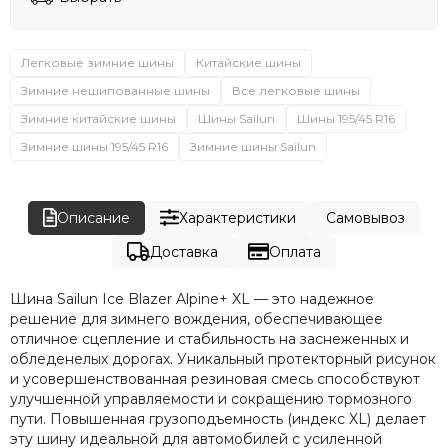
Легковые зимние шины
Китайские шины
Зимние нешипованные шины
Все легковые шины
Зимние китайские шины
Шины Sailun
Шины 195/45 R16
Зимние шины 195/45 R16
Зимние шины Sailun
Описание
Характеристики
Самовывоз
Доставка
Оплата
Шина Sailun Ice Blazer Alpine+ XL — это надежное
решение для зимнего вождения, обеспечивающее
отличное сцепление и стабильность на заснеженных и
обледенелых дорогах. Уникальный протекторный рисунок
и усовершенствованная резиновая смесь способствуют
улучшенной управляемости и сокращению тормозного
пути. Повышенная грузоподъемность (индекс XL) делает
эту шину идеальной для автомобилей с усиленной