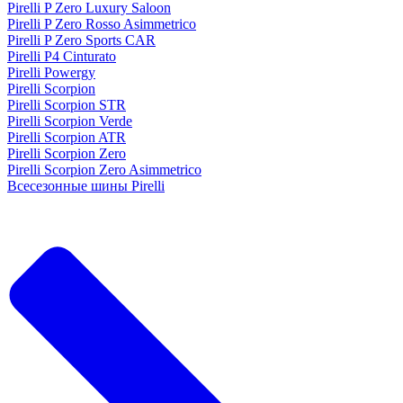
Pirelli P Zero Luxury Saloon
Pirelli P Zero Rosso Asimmetrico
Pirelli P Zero Sports CAR
Pirelli P4 Cinturato
Pirelli Powergy
Pirelli Scorpion
Pirelli Scorpion STR
Pirelli Scorpion Verde
Pirelli Scorpion ATR
Pirelli Scorpion Zero
Pirelli Scorpion Zero Asimmetrico
Всесезонные шины Pirelli