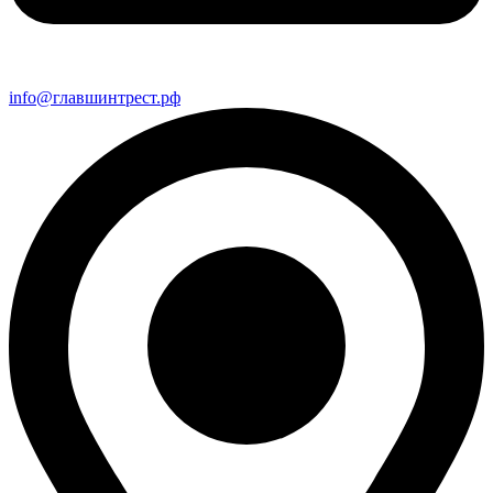
info@главшинтрест.рф