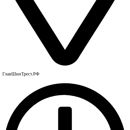
ГлавШинТрест.РФ