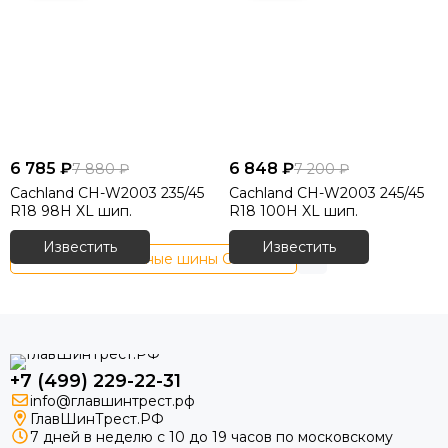
6 785 ₽
6 848 ₽
7 880 ₽
7 200 ₽
Cachland CH-W2003 235/45
Cachland CH-W2003 245/45
R18 98H XL шип.
R18 100H XL шип.
Известить
Известить
Зимние шипованные шины Cachland
+7 (499) 229-22-31
info@главшинтрест.рф
ГлавШинТрест.РФ
7 дней в неделю с 10 до 19 часов по московскому